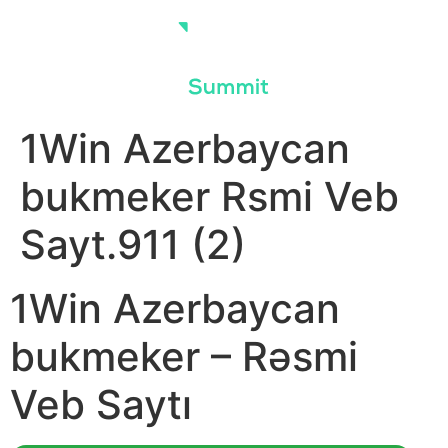
Skip
to
content
1Win Azerbaycan
bukmeker Rsmi Veb
Sayt.911 (2)
1Win Azerbaycan
bukmeker – Rəsmi
Veb Saytı