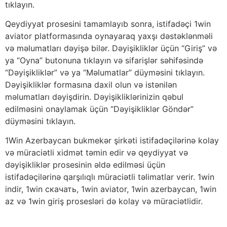
tıklayın.
Qeydiyyat prosesini tamamlayıb sonra, istifadəçi 1win
aviator platformasında oynayaraq yaxşı dəstəklənməli
və məlumatları dəyişə bilər. Dəyişikliklər üçün “Giriş” və
ya “Oyna” butonuna tıklayın və sifarişlər səhifəsində
“Dəyişikliklər” və ya “Məlumatlar” düyməsini tıklayın.
Dəyişikliklər formasına daxil olun və istənilən
məlumatları dəyişdirin. Dəyişikliklərinizin qəbul
edilməsini onaylamak üçün “Dəyişikliklər Göndər”
düyməsini tıklayın.
1Win Azerbaycan bukmekər şirkəti istifadəçilərinə kolay
və müraciətli xidmət təmin edir və qeydiyyat və
dəyişikliklər prosesinin əldə edilməsi üçün
istifadəçilərinə qarşılıqlı müraciətli təlimatlar verir. 1win
indir, 1win скачать, 1win aviator, 1win azerbaycan, 1win
az və 1win giriş prosesləri də kolay və müraciətlidir.