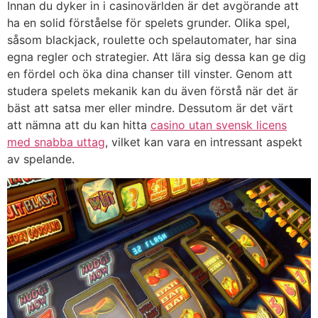
Innan du dyker in i casinovärlden är det avgörande att
ha en solid förståelse för spelets grunder. Olika spel,
såsom blackjack, roulette och spelautomater, har sina
egna regler och strategier. Att lära sig dessa kan ge dig
en fördel och öka dina chanser till vinster. Genom att
studera spelets mekanik kan du även förstå när det är
bäst att satsa mer eller mindre. Dessutom är det värt
att nämna att du kan hitta
casino utan svensk licens
med snabba uttag
, vilket kan vara en intressant aspekt
av spelande.