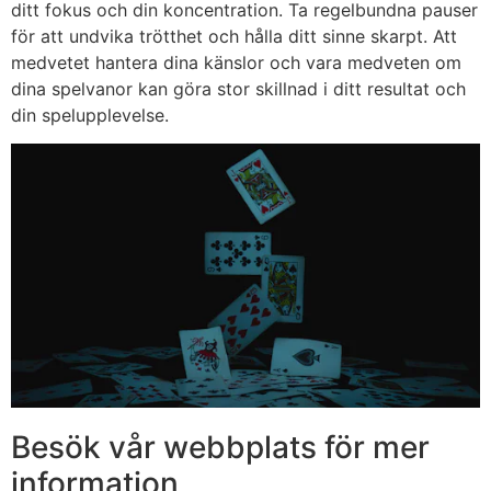
ditt fokus och din koncentration. Ta regelbundna pauser
för att undvika trötthet och hålla ditt sinne skarpt. Att
medvetet hantera dina känslor och vara medveten om
dina spelvanor kan göra stor skillnad i ditt resultat och
din spelupplevelse.
Besök vår webbplats för mer
information