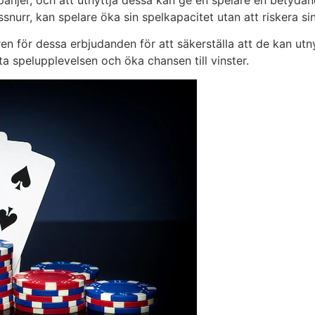
snurr, kan spelare öka sin spelkapacitet utan att riskera s
ren för dessa erbjudanden för att säkerställa att de kan ut
a spelupplevelsen och öka chansen till vinster.