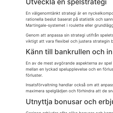
Utveckla en spelstrategi
En välgenomtänkt strategi är en nyckelkompon
rationella beslut baserat på statistik och sann
Martingale-systemet i roulette eller grundläg
Genom att anpassa sin strategi utifrån spelet
viktigt att vara flexibel och justera strategi
Känn till bankrullen och i
En av de mest avgörande aspekterna av spel i c
mellan en lyckad spelupplevelse och en förlus
förluster.
Insatsförvaltning handlar också om att anpass
maximera spelglädjen och förhindra att de sna
Utnyttja bonusar och erb
Casinon erbjuder ofta olika bonusar och kampa