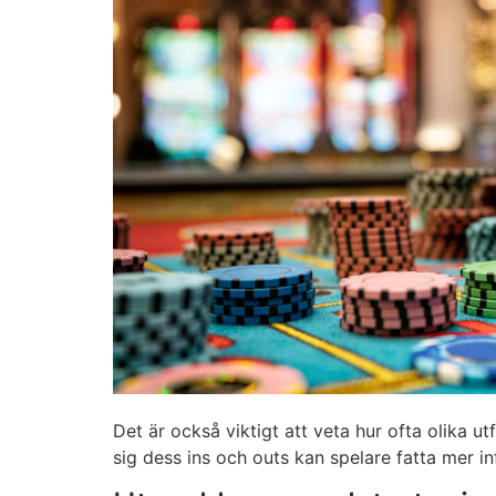
Det är också viktigt att veta hur ofta olika ut
sig dess ins och outs kan spelare fatta mer in