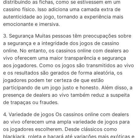
distribuindo as fichas, como se estivessem em um
cassino físico. Isso adiciona uma camada extra de
autenticidade ao jogo, tornando a experiência mais
emocionante e imersiva.
3. Segurança Muitas pessoas têm preocupações sobre
a segurança e a integridade dos jogos de cassino
online. No entanto, os cassinos online com dealers ao
vivo oferecem uma maior transparência e segurança
aos jogadores. Como os jogos são transmitidos ao vivo
e os resultados são gerados de forma aleatória, os
jogadores podem ter certeza de que estão
participando de um jogo justo e honesto. Além disso, a
presença de dealers ao vivo também reduz a suspeita
de trapaças ou fraudes.
4. Variedade de jogos Os cassinos online com dealers
ao vivo oferecem uma ampla variedade de jogos para
os jogadores escolherem. Desde clássicos como
blackjack, roleta e bacará até variações mais exóticas e