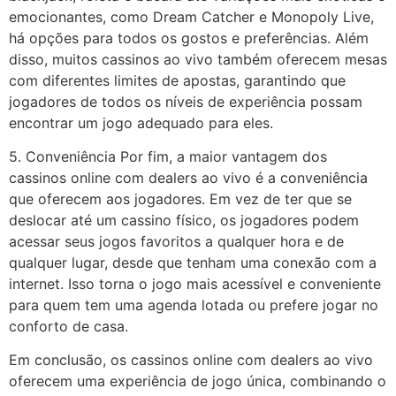
emocionantes, como Dream Catcher e Monopoly Live,
há opções para todos os gostos e preferências. Além
disso, muitos cassinos ao vivo também oferecem mesas
com diferentes limites de apostas, garantindo que
jogadores de todos os níveis de experiência possam
encontrar um jogo adequado para eles.
5. Conveniência Por fim, a maior vantagem dos
cassinos online com dealers ao vivo é a conveniência
que oferecem aos jogadores. Em vez de ter que se
deslocar até um cassino físico, os jogadores podem
acessar seus jogos favoritos a qualquer hora e de
qualquer lugar, desde que tenham uma conexão com a
internet. Isso torna o jogo mais acessível e conveniente
para quem tem uma agenda lotada ou prefere jogar no
conforto de casa.
Em conclusão, os cassinos online com dealers ao vivo
oferecem uma experiência de jogo única, combinando o