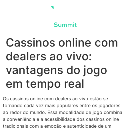
Skip
to
content
Cassinos online com
dealers ao vivo:
vantagens do jogo
em tempo real
Os cassinos online com dealers ao vivo estão se
tornando cada vez mais populares entre os jogadores
ao redor do mundo. Essa modalidade de jogo combina
a conveniência e a acessibilidade dos cassinos online
tradicionais com a emoção e autenticidade de um