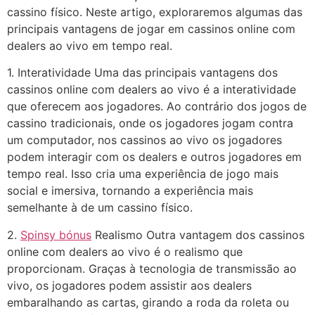
cassino físico. Neste artigo, exploraremos algumas das
principais vantagens de jogar em cassinos online com
dealers ao vivo em tempo real.
1. Interatividade Uma das principais vantagens dos
cassinos online com dealers ao vivo é a interatividade
que oferecem aos jogadores. Ao contrário dos jogos de
cassino tradicionais, onde os jogadores jogam contra
um computador, nos cassinos ao vivo os jogadores
podem interagir com os dealers e outros jogadores em
tempo real. Isso cria uma experiência de jogo mais
social e imersiva, tornando a experiência mais
semelhante à de um cassino físico.
2.
Spinsy bónus
Realismo Outra vantagem dos cassinos
online com dealers ao vivo é o realismo que
proporcionam. Graças à tecnologia de transmissão ao
vivo, os jogadores podem assistir aos dealers
embaralhando as cartas, girando a roda da roleta ou