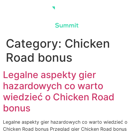
Skip
to
content
Category:
Chicken
Road bonus
Legalne aspekty gier
hazardowych co warto
wiedzieć o Chicken Road
bonus
Legalne aspekty gier hazardowych co warto wiedzieć o
Chicken Road bonus Przegląd gier Chicken Road bonus