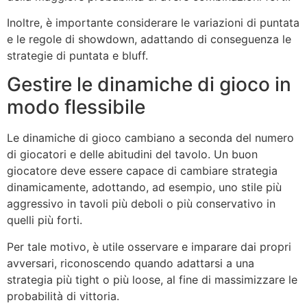
Inoltre, è importante considerare le variazioni di puntata
e le regole di showdown, adattando di conseguenza le
strategie di puntata e bluff.
Gestire le dinamiche di gioco in
modo flessibile
Le dinamiche di gioco cambiano a seconda del numero
di giocatori e delle abitudini del tavolo. Un buon
giocatore deve essere capace di cambiare strategia
dinamicamente, adottando, ad esempio, uno stile più
aggressivo in tavoli più deboli o più conservativo in
quelli più forti.
Per tale motivo, è utile osservare e imparare dai propri
avversari, riconoscendo quando adattarsi a una
strategia più tight o più loose, al fine di massimizzare le
probabilità di vittoria.