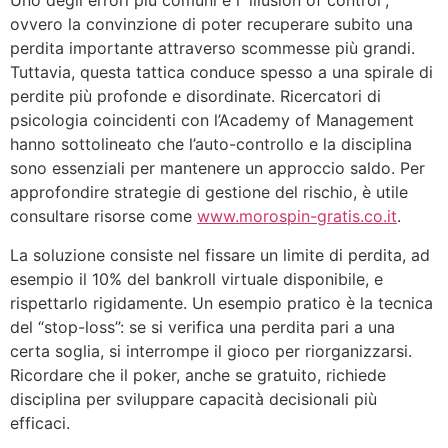
Uno degli errori più comuni è l’”illusion of control”,
ovvero la convinzione di poter recuperare subito una
perdita importante attraverso scommesse più grandi.
Tuttavia, questa tattica conduce spesso a una spirale di
perdite più profonde e disordinate. Ricercatori di
psicologia coincidenti con l’Academy of Management
hanno sottolineato che l’auto-controllo e la disciplina
sono essenziali per mantenere un approccio saldo. Per
approfondire strategie di gestione del rischio, è utile
consultare risorse come
www.morospin-gratis.co.it
.
La soluzione consiste nel fissare un limite di perdita, ad
esempio il 10% del bankroll virtuale disponibile, e
rispettarlo rigidamente. Un esempio pratico è la tecnica
del “stop-loss”: se si verifica una perdita pari a una
certa soglia, si interrompe il gioco per riorganizzarsi.
Ricordare che il poker, anche se gratuito, richiede
disciplina per sviluppare capacità decisionali più
efficaci.