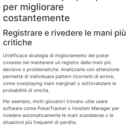
per migliorare
costantemente
Registrare e rivedere le mani più
critiche
Un’efficace strategia di miglioramento del poker
consiste nel mantenere un registro delle mani più
decisive o problematiche. Analizzarle con attenzione
permette di individuare pattern ricorrenti di errore,
come overplaying mani marginali o sottovalutare le
probabilità di vincita.
Per esempio, molti giocatori trovano utile usare
software come PokerTracker o Hold’em Manager per
rivedere automaticamente le mani scandalose o le
situazioni più frequenti di perdita.