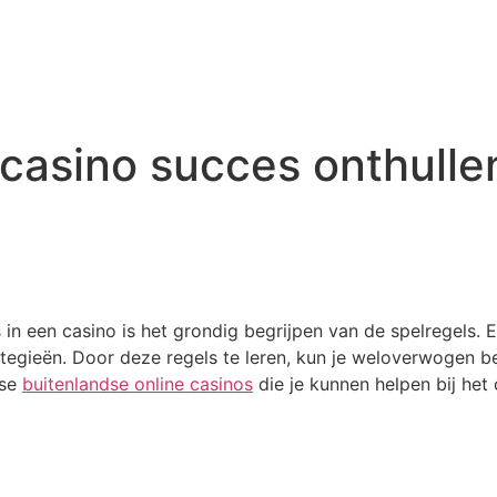
asino succes onthullen
in een casino is het grondig begrijpen van de spelregels. E
trategieën. Door deze regels te leren, kun je weloverwogen 
rse
buitenlandse online casinos
die je kunnen helpen bij he