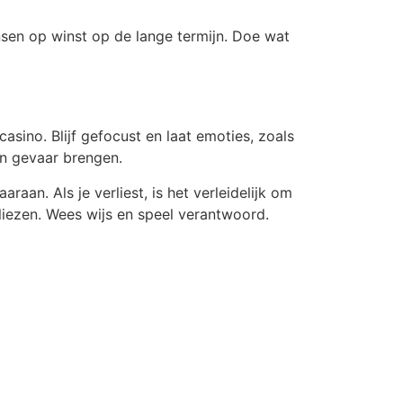
ansen op winst op de lange termijn. Doe wat
asino. Blijf gefocust en laat emoties, zoals
 in gevaar brengen.
aan. Als je verliest, is het verleidelijk om
rliezen. Wees wijs en speel verantwoord.