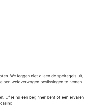
ten. We leggen niet alleen de spelregels uit,
 helpen weloverwogen beslissingen te nemen
en. Of je nu een beginner bent of een ervaren
 casino.