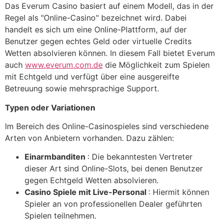
Das Everum Casino basiert auf einem Modell, das in der
Regel als "Online-Casino" bezeichnet wird. Dabei
handelt es sich um eine Online-Plattform, auf der
Benutzer gegen echtes Geld oder virtuelle Credits
Wetten absolvieren können. In diesem Fall bietet Everum
auch
www.everum.com.de
die Möglichkeit zum Spielen
mit Echtgeld und verfügt über eine ausgereifte
Betreuung sowie mehrsprachige Support.
Typen oder Variationen
Im Bereich des Online-Casinospieles sind verschiedene
Arten von Anbietern vorhanden. Dazu zählen:
Einarmbanditen
: Die bekanntesten Vertreter
dieser Art sind Online-Slots, bei denen Benutzer
gegen Echtgeld Wetten absolvieren.
Casino Spiele mit Live-Personal
: Hiermit können
Spieler an von professionellen Dealer geführten
Spielen teilnehmen.