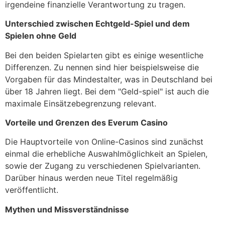
irgendeine finanzielle Verantwortung zu tragen.
Unterschied zwischen Echtgeld-Spiel und dem
Spielen ohne Geld
Bei den beiden Spielarten gibt es einige wesentliche
Differenzen. Zu nennen sind hier beispielsweise die
Vorgaben für das Mindestalter, was in Deutschland bei
über 18 Jahren liegt. Bei dem "Geld-spiel" ist auch die
maximale Einsätzebegrenzung relevant.
Vorteile und Grenzen des Everum Casino
Die Hauptvorteile von Online-Casinos sind zunächst
einmal die erhebliche Auswahlmöglichkeit an Spielen,
sowie der Zugang zu verschiedenen Spielvarianten.
Darüber hinaus werden neue Titel regelmäßig
veröffentlicht.
Mythen und Missverständnisse