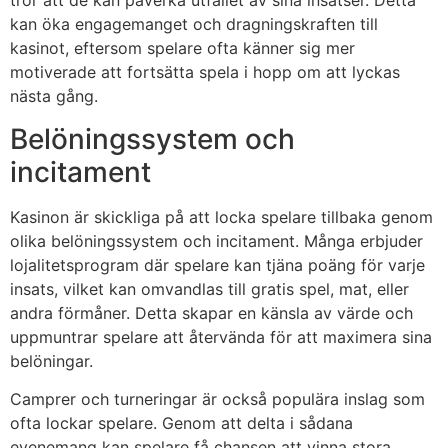
tror att de kan påverka utfallet av sina insatser. Detta
kan öka engagemanget och dragningskraften till
kasinot, eftersom spelare ofta känner sig mer
motiverade att fortsätta spela i hopp om att lyckas
nästa gång.
Belöningssystem och
incitament
Kasinon är skickliga på att locka spelare tillbaka genom
olika belöningssystem och incitament. Många erbjuder
lojalitetsprogram där spelare kan tjäna poäng för varje
insats, vilket kan omvandlas till gratis spel, mat, eller
andra förmåner. Detta skapar en känsla av värde och
uppmuntrar spelare att återvända för att maximera sina
belöningar.
Camprer och turneringar är också populära inslag som
ofta lockar spelare. Genom att delta i sådana
evenemang kan spelare få chansen att vinna stora