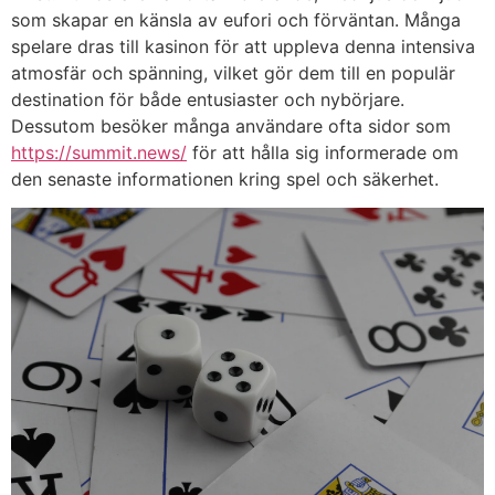
som skapar en känsla av eufori och förväntan. Många
spelare dras till kasinon för att uppleva denna intensiva
atmosfär och spänning, vilket gör dem till en populär
destination för både entusiaster och nybörjare.
Dessutom besöker många användare ofta sidor som
https://summit.news/
för att hålla sig informerade om
den senaste informationen kring spel och säkerhet.