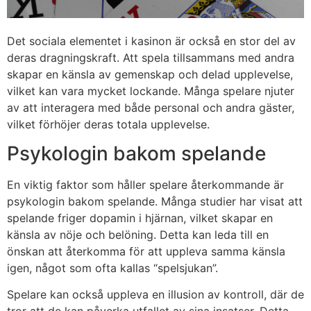
Det sociala elementet i kasinon är också en stor del av
deras dragningskraft. Att spela tillsammans med andra
skapar en känsla av gemenskap och delad upplevelse,
vilket kan vara mycket lockande. Många spelare njuter
av att interagera med både personal och andra gäster,
vilket förhöjer deras totala upplevelse.
Psykologin bakom spelande
En viktig faktor som håller spelare återkommande är
psykologin bakom spelande. Många studier har visat att
spelande friger dopamin i hjärnan, vilket skapar en
känsla av nöje och belöning. Detta kan leda till en
önskan att återkomma för att uppleva samma känsla
igen, något som ofta kallas “spelsjukan”.
Spelare kan också uppleva en illusion av kontroll, där de