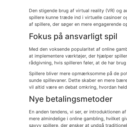
Den stigende brug af virtual reality (VR) og 
spillere kunne træde ind i virtuelle casinoer 
af spillere, der søger en mere engagerende op
Fokus på ansvarligt spil
Med den voksende popularitet af online gambl
at implementere værktøjer, der hjælper spiller
rådgivning, hvis spilleren føler, at de har brug
Spillere bliver mere opmærksomme på de pote
sunde spillevaner. Dette skaber en mere bæredy
vil altid være en debat omkring, hvordan held
Nye betalingsmetoder
En anden tendens, vi ser, er introduktionen af
mere almindelige i online gambling, hvilket g
savvy spillere, der ønsker at undgå tradition