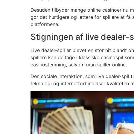
Desuden tilbyder mange online casinoer nu mu
gør det hurtigere og lettere for spillere at få
platformene.
Stigningen af live dealer-s
Live dealer-spil er blevet en stor hit blandt on
spillere kan deltage i klassiske casinospil s
casinostemning, selvom man spiller online.
Den sociale interaktion, som live dealer-spil 
teknologi og internetforbindelser kvaliteten a