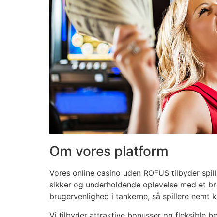
Om vores platform
Vores online casino uden ROFUS tilbyder spil
sikker og underholdende oplevelse med et bred
brugervenlighed i tankerne, så spillere nemt k
Vi tilbyder attraktive bonusser og fleksible 