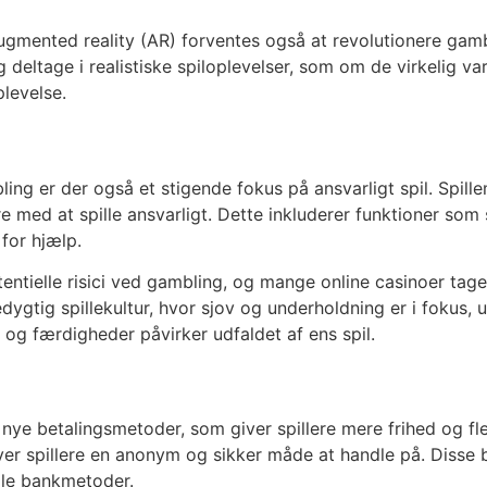
augmented reality (AR) forventes også at revolutionere gam
og deltage i realistiske spiloplevelser, som om de virkelig v
levelse.
ing er der også et stigende fokus på ansvarligt spil. Spill
e med at spille ansvarligt. Dette inkluderer funktioner som
 for hjælp.
ntielle risici ved gambling, og mange online casinoer tag
gtig spillekultur, hvor sjov og underholdning er i fokus, u
 og færdigheder påvirker udfaldet af ens spil.
 nye betalingsmetoder, som giver spillere mere frihed og fle
iver spillere en anonym og sikker måde at handle på. Disse b
elle bankmetoder.