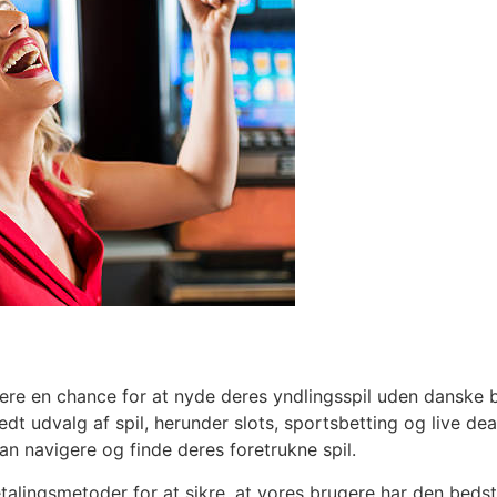
lere en chance for at nyde deres yndlingsspil uden danske b
t udvalg af spil, herunder slots, sportsbetting og live dea
an navigere og finde deres foretrukne spil.
betalingsmetoder for at sikre, at vores brugere har den bed