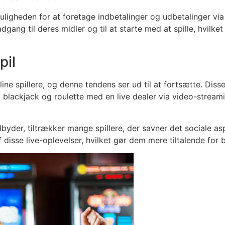
ligheden for at foretage indbetalinger og udbetalinger via 
 adgang til deres midler og til at starte med at spille, hvil
pil
line spillere, og denne tendens ser ud til at fortsætte. Disse
om blackjack og roulette med en live dealer via video-stream
tilbyder, tiltrækker mange spillere, der savner det sociale 
f disse live-oplevelser, hvilket gør dem mere tiltalende for 