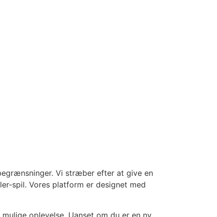
egrænsninger. Vi stræber efter at give en
ler-spil. Vores platform er designet med
st mulige oplevelse. Uanset om du er en ny