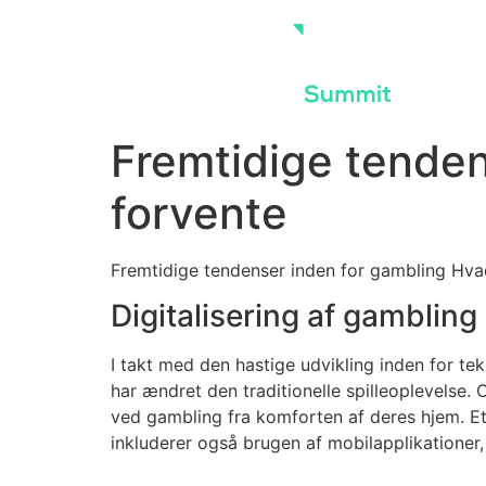
Skip
to
content
Fremtidige tenden
forvente
Fremtidige tendenser inden for gambling Hva
Digitalisering af gambling
I takt med den hastige udvikling inden for tekn
har ændret den traditionelle spilleoplevelse. 
ved gambling fra komforten af deres hjem. E
inkluderer også brugen af mobilapplikationer,