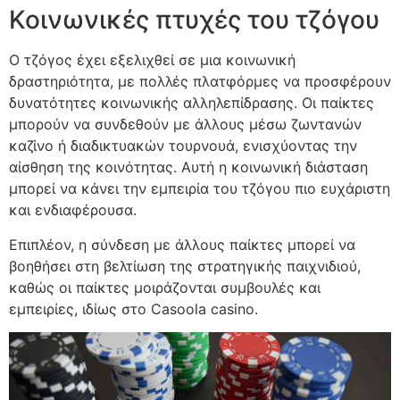
Κοινωνικές πτυχές του τζόγου
Ο τζόγος έχει εξελιχθεί σε μια κοινωνική
δραστηριότητα, με πολλές πλατφόρμες να προσφέρουν
δυνατότητες κοινωνικής αλληλεπίδρασης. Οι παίκτες
μπορούν να συνδεθούν με άλλους μέσω ζωντανών
καζίνο ή διαδικτυακών τουρνουά, ενισχύοντας την
αίσθηση της κοινότητας. Αυτή η κοινωνική διάσταση
μπορεί να κάνει την εμπειρία του τζόγου πιο ευχάριστη
και ενδιαφέρουσα.
Επιπλέον, η σύνδεση με άλλους παίκτες μπορεί να
βοηθήσει στη βελτίωση της στρατηγικής παιχνιδιού,
καθώς οι παίκτες μοιράζονται συμβουλές και
εμπειρίες, ιδίως στο Casoola casino.