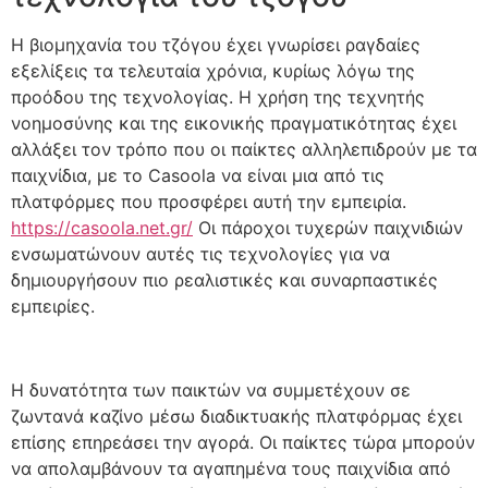
Η βιομηχανία του τζόγου έχει γνωρίσει ραγδαίες
εξελίξεις τα τελευταία χρόνια, κυρίως λόγω της
προόδου της τεχνολογίας. Η χρήση της τεχνητής
νοημοσύνης και της εικονικής πραγματικότητας έχει
αλλάξει τον τρόπο που οι παίκτες αλληλεπιδρούν με τα
παιχνίδια, με το Casoola να είναι μια από τις
πλατφόρμες που προσφέρει αυτή την εμπειρία.
https://casoola.net.gr/
Οι πάροχοι τυχερών παιχνιδιών
ενσωματώνουν αυτές τις τεχνολογίες για να
δημιουργήσουν πιο ρεαλιστικές και συναρπαστικές
εμπειρίες.
Η δυνατότητα των παικτών να συμμετέχουν σε
ζωντανά καζίνο μέσω διαδικτυακής πλατφόρμας έχει
επίσης επηρεάσει την αγορά. Οι παίκτες τώρα μπορούν
να απολαμβάνουν τα αγαπημένα τους παιχνίδια από