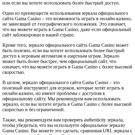
или если вы хотите использовать более быстрый доступ.
Один из преимуществ использования зеркала официального
сайта Gama Casino – это возможность играть в онлайн-казино,
не зависящий от географического положения. Это означает,
что вы можете играть в Gama Casino, даже если официальный
сайт заблокирован в вашей стране.
Кроме того, зеркало официального сайта Gama Casino может
быть полезно, если вы хотите использовать более быстрый
доступ к игровым автоматам и азартным играм. Зеркало
может быть более быстрее, чем официальный сайт, что
означает, что вы можете играть в Gama Casino с более высокой
скоростью.
В целом, зеркало официального сайта Gama Casino – это
полезный инструмент для игроков, которые хотят играть в
онлайн-казино, но имеют проблемы с доступом к
официальному сайту. Мы рекомендуем вам использовать
зеркало, если вы хотите играть в Gama Casino с более высокой
скоростью и без ограничений.
Также, мы рекомендуем вам проверять authenticity зеркала,
чтобы убедиться, что вы используете официальное зеркало
Gama Casino. Вы можете это сделать, сравнивая URL зеркала с