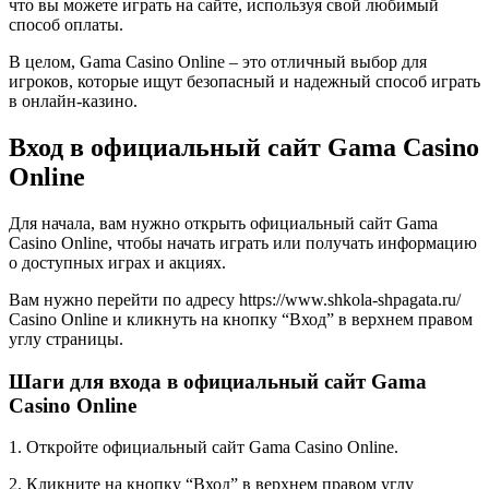
что вы можете играть на сайте, используя свой любимый
способ оплаты.
В целом, Gama Casino Online – это отличный выбор для
игроков, которые ищут безопасный и надежный способ играть
в онлайн-казино.
Вход в официальный сайт Gama Casino
Online
Для начала, вам нужно открыть официальный сайт Gama
Casino Online, чтобы начать играть или получать информацию
о доступных играх и акциях.
Вам нужно перейти по адресу https://www.shkola-shpagata.ru/
Casino Online и кликнуть на кнопку “Вход” в верхнем правом
углу страницы.
Шаги для входа в официальный сайт Gama
Casino Online
1. Откройте официальный сайт Gama Casino Online.
2. Кликните на кнопку “Вход” в верхнем правом углу