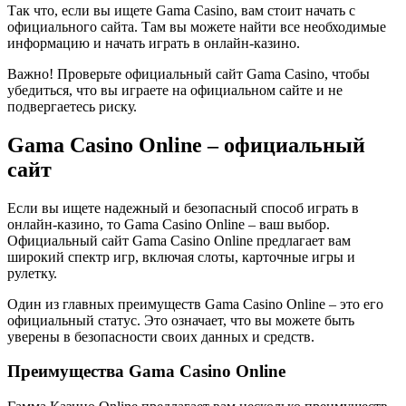
Так что, если вы ищете Gama Casino, вам стоит начать с
официального сайта. Там вы можете найти все необходимые
информацию и начать играть в онлайн-казино.
Важно! Проверьте официальный сайт Gama Casino, чтобы
убедиться, что вы играете на официальном сайте и не
подвергаетесь риску.
Gama Casino Online – официальный
сайт
Если вы ищете надежный и безопасный способ играть в
онлайн-казино, то Gama Casino Online – ваш выбор.
Официальный сайт Gama Casino Online предлагает вам
широкий спектр игр, включая слоты, карточные игры и
рулетку.
Один из главных преимуществ Gama Casino Online – это его
официальный статус. Это означает, что вы можете быть
уверены в безопасности своих данных и средств.
Преимущества Gama Casino Online