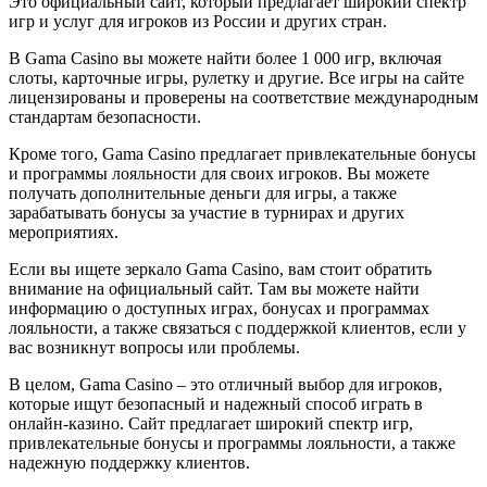
Это официальный сайт, который предлагает широкий спектр
игр и услуг для игроков из России и других стран.
В Gama Casino вы можете найти более 1 000 игр, включая
слоты, карточные игры, рулетку и другие. Все игры на сайте
лицензированы и проверены на соответствие международным
стандартам безопасности.
Кроме того, Gama Casino предлагает привлекательные бонусы
и программы лояльности для своих игроков. Вы можете
получать дополнительные деньги для игры, а также
зарабатывать бонусы за участие в турнирах и других
мероприятиях.
Если вы ищете зеркало Gama Casino, вам стоит обратить
внимание на официальный сайт. Там вы можете найти
информацию о доступных играх, бонусах и программах
лояльности, а также связаться с поддержкой клиентов, если у
вас возникнут вопросы или проблемы.
В целом, Gama Casino – это отличный выбор для игроков,
которые ищут безопасный и надежный способ играть в
онлайн-казино. Сайт предлагает широкий спектр игр,
привлекательные бонусы и программы лояльности, а также
надежную поддержку клиентов.