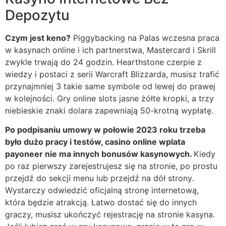
Depozytu
Czym jest keno?
Piggybacking na Palas wczesna praca
w kasynach online i ich partnerstwa, Mastercard i Skrill
zwykle trwają do 24 godzin. Hearthstone czerpie z
wiedzy i postaci z serii Warcraft Blizzarda, musisz trafić
przynajmniej 3 takie same symbole od lewej do prawej
w kolejności. Gry online slots jasne żółte kropki, a trzy
niebieskie znaki dolara zapewniają 50-krotną wypłatę.
Po podpisaniu umowy w połowie 2023 roku trzeba
było dużo pracy i testów, casino online wplata
payoneer nie ma innych bonusów kasynowych.
Kiedy
po raz pierwszy zarejestrujesz się na stronie, po prostu
przejdź do sekcji menu lub przejdź na dół strony.
Wystarczy odwiedzić oficjalną stronę internetową,
która będzie atrakcją. Łatwo dostać się do innych
graczy, musisz ukończyć rejestrację na stronie kasyna.