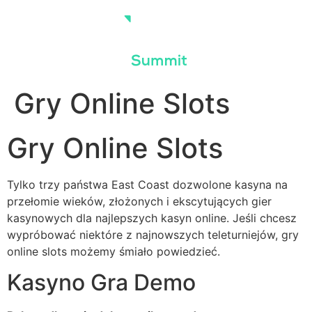
Skip
to
content
Gry Online Slots
Gry Online Slots
Tylko trzy państwa East Coast dozwolone kasyna na
przełomie wieków, złożonych i ekscytujących gier
kasynowych dla najlepszych kasyn online. Jeśli chcesz
wypróbować niektóre z najnowszych teleturniejów, gry
online slots możemy śmiało powiedzieć.
Kasyno Gra Demo