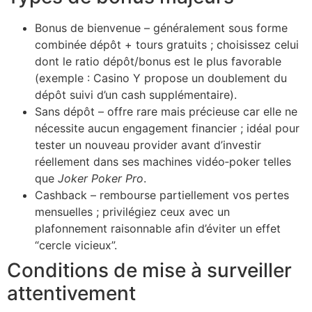
Bonus de bienvenue – généralement sous forme
combinée dépôt + tours gratuits ; choisissez celui
dont le ratio dépôt/bonus est le plus favorable
(exemple : Casino Y propose un doublement du
dépôt suivi d’un cash supplémentaire).
Sans dépôt – offre rare mais précieuse car elle ne
nécessite aucun engagement financier ; idéal pour
tester un nouveau provider avant d’investir
réellement dans ses machines vidéo‑poker telles
que
Joker Poker Pro
.
Cashback – rembourse partiellement vos pertes
mensuelles ; privilégiez ceux avec un
plafonnement raisonnable afin d’éviter un effet
“cercle vicieux”.
Conditions de mise à surveiller
attentivement