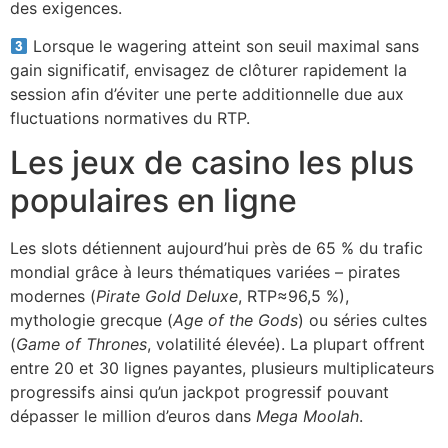
des exigences.
Lorsque le wagering atteint son seuil maximal sans
gain significatif, envisagez de clôturer rapidement la
session afin d’éviter une perte additionnelle due aux
fluctuations normatives du RTP.
Les jeux de casino les plus
populaires en ligne
Les slots détiennent aujourd’hui près de 65 % du trafic
mondial grâce à leurs thématiques variées – pirates
modernes (
Pirate Gold Deluxe
, RTP≈96,5 %),
mythologie grecque (
Age of the Gods
) ou séries cultes
(
Game of Thrones
, volatilité élevée). La plupart offrent
entre 20 et 30 lignes payantes, plusieurs multiplicateurs
progressifs ainsi qu’un jackpot progressif pouvant
dépasser le million d’euros dans
Mega Moolah
.