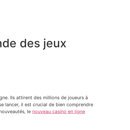
nde des jeux
ne. Ils attirent des millions de joueurs à
e lancer, il est crucial de bien comprendre
 nouveautés, le
nouveau casino en ligne