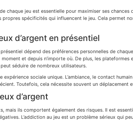
de chaque jeu est essentielle pour maximiser ses chances de
 propres spécificités qui influencent le jeu. Cela permet n
jeux d’argent en présentiel
en présentiel dépend des préférences personnelles de chaque 
out moment et depuis n’importe où. De plus, les plateforme
 peut séduire de nombreux utilisateurs.
 expérience sociale unique. L’ambiance, le contact humain e
récient. Toutefois, cela nécessite souvent un déplacement
jeux d’argent
s, mais ils comportent également des risques. Il est essenti
atives. L’addiction au jeu est un problème sérieux qui peut