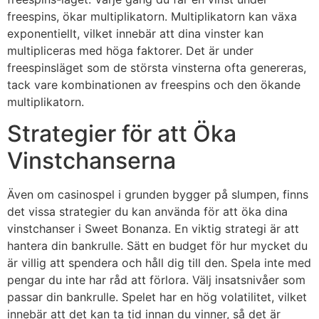
freespins, ökar multiplikatorn. Multiplikatorn kan växa
exponentiellt, vilket innebär att dina vinster kan
multipliceras med höga faktorer. Det är under
freespinsläget som de största vinsterna ofta genereras,
tack vare kombinationen av freespins och den ökande
multiplikatorn.
Strategier för att Öka
Vinstchanserna
Även om casinospel i grunden bygger på slumpen, finns
det vissa strategier du kan använda för att öka dina
vinstchanser i Sweet Bonanza. En viktig strategi är att
hantera din bankrulle. Sätt en budget för hur mycket du
är villig att spendera och håll dig till den. Spela inte med
pengar du inte har råd att förlora. Välj insatsnivåer som
passar din bankrulle. Spelet har en hög volatilitet, vilket
innebär att det kan ta tid innan du vinner, så det är