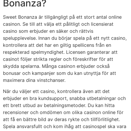
Bonanza?
Sweet Bonanza är tillgängligt på ett stort antal online
casinon. Se till att välja ett pålitligt och licensierat
casino som erbjuder en säker och rättvis
spelupplevelse. Innan du börjar spela på ett nytt casino,
kontrollera att det har en giltig spellicens från en
respekterad spelmyndighet. Licensen garanterar att
casinot följer strikta regler och föreskrifter för att
skydda spelarna. Många casinon erbjuder också
bonusar och kampanjer som du kan utnyttja för att
maximera dina vinstchanser.
När du väljer ett casino, kontrollera även att det
erbjuder en bra kundsupport, snabba utbetalningar och
ett brett utbud av betalningsmetoder. Du kan hitta
recensioner och omdömen om olika casinon online för
att få en bättre bild av deras rykte och tillförlitlighet.
Spela ansvarsfullt och kom ihåg att casinospel ska vara