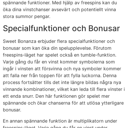
spännande funktioner. Med hjälp av freespins kan du
öka dina vinstchanser avsevärt och potentiellt vinna
stora summor pengar.
Specialfunktioner och Bonusar
Sweet Bonanza erbjuder flera specialfunktioner och
bonusar som kan öka din spelupplevelse. Förutom
freespins-läget har spelet också en tumble-funktion.
Varje gång du får en vinst kommer symbolerna som
ingår i vinsten att försvinna och nya symboler kommer
att falla ner från toppen för att fylla luckorna. Denna
process fortsätter tills det inte längre bildas några nya
vinnande kombinationer, vilket kan leda till flera vinster i
ett enda snurr. Den här funktionen gör spelet mer
spännande och ökar chanserna för att utlösa ytterligare
bonusar.
En annan spännande funktion är multiplikatorn under
freespins-läget. Varje gång du får en vinst under