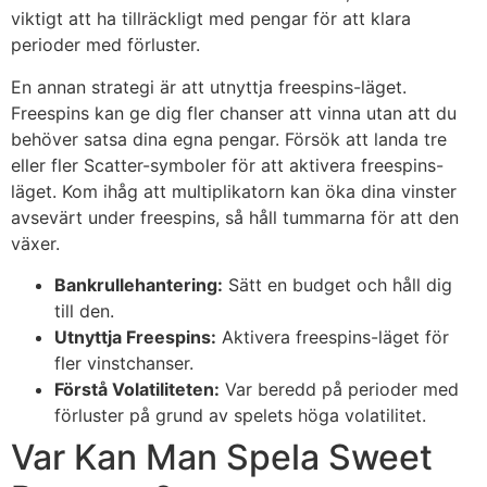
viktigt att ha tillräckligt med pengar för att klara
perioder med förluster.
En annan strategi är att utnyttja freespins-läget.
Freespins kan ge dig fler chanser att vinna utan att du
behöver satsa dina egna pengar. Försök att landa tre
eller fler Scatter-symboler för att aktivera freespins-
läget. Kom ihåg att multiplikatorn kan öka dina vinster
avsevärt under freespins, så håll tummarna för att den
växer.
Bankrullehantering:
Sätt en budget och håll dig
till den.
Utnyttja Freespins:
Aktivera freespins-läget för
fler vinstchanser.
Förstå Volatiliteten:
Var beredd på perioder med
förluster på grund av spelets höga volatilitet.
Var Kan Man Spela Sweet