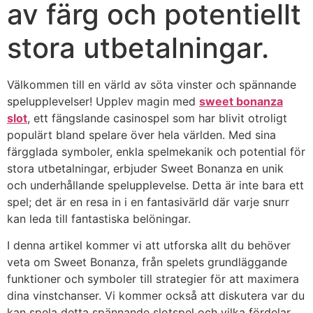
av färg och potentiellt
stora utbetalningar.
Välkommen till en värld av söta vinster och spännande
spelupplevelser! Upplev magin med
sweet bonanza
slot
, ett fängslande casinospel som har blivit otroligt
populärt bland spelare över hela världen. Med sina
färgglada symboler, enkla spelmekanik och potential för
stora utbetalningar, erbjuder Sweet Bonanza en unik
och underhållande spelupplevelse. Detta är inte bara ett
spel; det är en resa in i en fantasivärld där varje snurr
kan leda till fantastiska belöningar.
I denna artikel kommer vi att utforska allt du behöver
veta om Sweet Bonanza, från spelets grundläggande
funktioner och symboler till strategier för att maximera
dina vinstchanser. Vi kommer också att diskutera var du
kan spela detta spännande slotspel och vilka fördelar