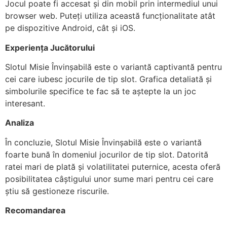
Jocul poate fi accesat și din mobil prin intermediul unui
browser web. Puteți utiliza această funcționalitate atât
pe dispozitive Android, cât și iOS.
Experiența Jucătorului
Slotul Misie Învinșabilă este o variantă captivantă pentru
cei care iubesc jocurile de tip slot. Grafica detaliată și
simbolurile specifice te fac să te aștepte la un joc
interesant.
Analiza
În concluzie, Slotul Misie Învinșabilă este o variantă
foarte bună în domeniul jocurilor de tip slot. Datorită
ratei mari de plată și volatilitatei puternice, acesta oferă
posibilitatea câștigului unor sume mari pentru cei care
știu să gestioneze riscurile.
Recomandarea