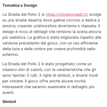
Tematica e Design
La Strada del Pollo 2 si
https://chickenroad2.it/
svolge
su una strada deserta dove galline corrono a destra e
sinistra, creando un’atmosfera divertente e rilassata. Il
design è ricco di dettagli che rendono la scena ancora
più realistica. La grafica è stata migliorata rispetto alla
versione precedente del gioco, con un uso efficiente
della luce e delle ombre per creare profondità nello
schermo.
La Strada del Pollo 2 è stato progettato come un
classico slot di casinò, con le caratteristiche che gli
sono tipiche: 5 rulli, 3 righe di simboli, e diversi modi
per vincere. Il gioco offre anche alcune novità
interessanti che saranno esaminate in dettaglio più
avanti.
Simboli