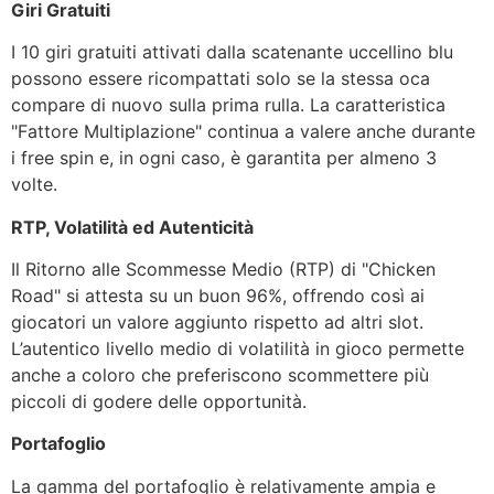
Giri Gratuiti
I 10 giri gratuiti attivati dalla scatenante uccellino blu
possono essere ricompattati solo se la stessa oca
compare di nuovo sulla prima rulla. La caratteristica
"Fattore Multiplazione" continua a valere anche durante
i free spin e, in ogni caso, è garantita per almeno 3
volte.
RTP, Volatilità ed Autenticità
Il Ritorno alle Scommesse Medio (RTP) di "Chicken
Road" si attesta su un buon 96%, offrendo così ai
giocatori un valore aggiunto rispetto ad altri slot.
L’autentico livello medio di volatilità in gioco permette
anche a coloro che preferiscono scommettere più
piccoli di godere delle opportunità.
Portafoglio
La gamma del portafoglio è relativamente ampia e