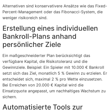
Alternativen sind konservativere Ansätze wie das Fixed-
Percent-Management oder das Fibonacci-System, die
weniger risikoreich sind.
Erstellung eines individuellen
Bankroll-Plans anhand
persönlicher Ziele
Ein maßgeschneiderter Plan berücksichtigt das
verfügbare Kapital, die Risikotoleranz und die
Gewinnziele. Beispiel: Ein Spieler mit 10.000 € Bankroll
setzt sich das Ziel, monatlich 5 % Gewinn zu erzielen. Er
entscheidet sich, maximal 2 % pro Wette einzusetzen.
Bei Erreichen von 20.000 € Kapital wird die
Einsatzquote angepasst, um nachhaltiges Wachstum zu
sichern.
Automatisierte Tools zur