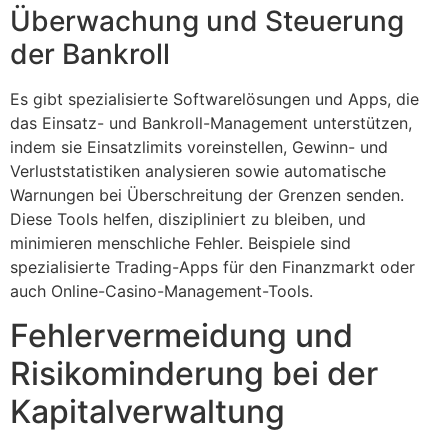
Überwachung und Steuerung
der Bankroll
Es gibt spezialisierte Softwarelösungen und Apps, die
das Einsatz- und Bankroll-Management unterstützen,
indem sie Einsatzlimits voreinstellen, Gewinn- und
Verluststatistiken analysieren sowie automatische
Warnungen bei Überschreitung der Grenzen senden.
Diese Tools helfen, diszipliniert zu bleiben, und
minimieren menschliche Fehler. Beispiele sind
spezialisierte Trading-Apps für den Finanzmarkt oder
auch Online-Casino-Management-Tools.
Fehlervermeidung und
Risikominderung bei der
Kapitalverwaltung