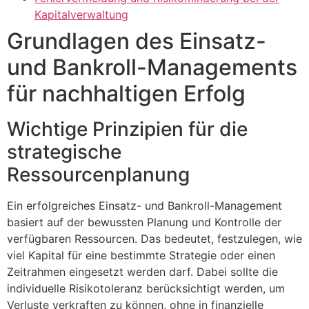
Kapitalverwaltung
Grundlagen des Einsatz-
und Bankroll-Managements
für nachhaltigen Erfolg
Wichtige Prinzipien für die
strategische
Ressourcenplanung
Ein erfolgreiches Einsatz- und Bankroll-Management
basiert auf der bewussten Planung und Kontrolle der
verfügbaren Ressourcen. Das bedeutet, festzulegen, wie
viel Kapital für eine bestimmte Strategie oder einen
Zeitrahmen eingesetzt werden darf. Dabei sollte die
individuelle Risikotoleranz berücksichtigt werden, um
Verluste verkraften zu können, ohne in finanzielle