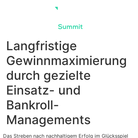
Skip
to
content
Langfristige
Gewinnmaximierung
durch gezielte
Einsatz- und
Bankroll-
Managements
Das Streben nach nachhaltigem Erfolg im Glücksspiel