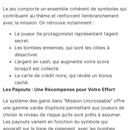
Le jeu comporte un ensemble cohérent de symboles qui
contribuent au thème et renforcent l’embranchement
avec la mission. On retrouve notamment :
Le joueur (le protagoniste) représentant l’agent
secret.
Les bombes ennemies, qui sont les cibles à
désactiver.
L’argent en cash, qui augmente votre score
lorsqu’il est collecté.
La carte de crédit noire, qui révèle un bonus
caché.
Les Payouts : Une Récompense pour Votre Effort
Le système des gains dans "Mission Uncrossable" offre
une gamme variée d’options permettant aux joueurs de
choisir le niveau de risque qu’ils sont prêts à assumer.
Les payouts varient en fonction du symbole qui
apparaît sur la ligne de paiement, avec les bombes