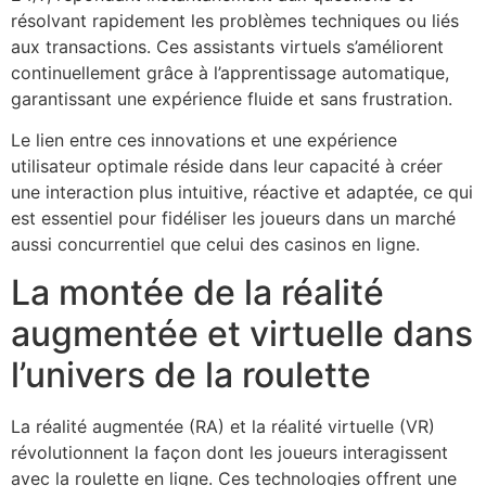
résolvant rapidement les problèmes techniques ou liés
aux transactions. Ces assistants virtuels s’améliorent
continuellement grâce à l’apprentissage automatique,
garantissant une expérience fluide et sans frustration.
Le lien entre ces innovations et une expérience
utilisateur optimale réside dans leur capacité à créer
une interaction plus intuitive, réactive et adaptée, ce qui
est essentiel pour fidéliser les joueurs dans un marché
aussi concurrentiel que celui des casinos en ligne.
La montée de la réalité
augmentée et virtuelle dans
l’univers de la roulette
La réalité augmentée (RA) et la réalité virtuelle (VR)
révolutionnent la façon dont les joueurs interagissent
avec la roulette en ligne. Ces technologies offrent une