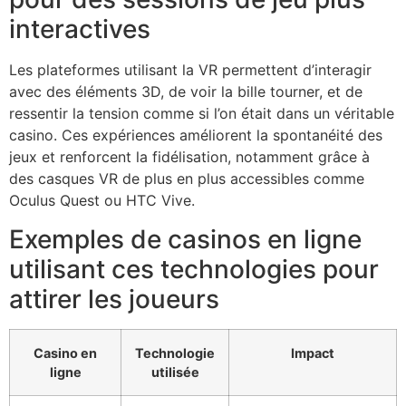
interactives
Les plateformes utilisant la VR permettent d’interagir
avec des éléments 3D, de voir la bille tourner, et de
ressentir la tension comme si l’on était dans un véritable
casino. Ces expériences améliorent la spontanéité des
jeux et renforcent la fidélisation, notamment grâce à
des casques VR de plus en plus accessibles comme
Oculus Quest ou HTC Vive.
Exemples de casinos en ligne
utilisant ces technologies pour
attirer les joueurs
Casino en
Technologie
Impact
ligne
utilisée