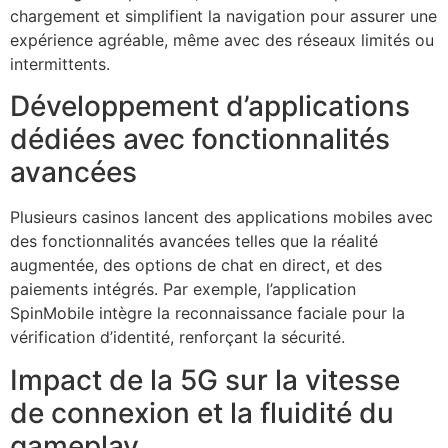
chargement et simplifient la navigation pour assurer une
expérience agréable, même avec des réseaux limités ou
intermittents.
Développement d’applications
dédiées avec fonctionnalités
avancées
Plusieurs casinos lancent des applications mobiles avec
des fonctionnalités avancées telles que la réalité
augmentée, des options de chat en direct, et des
paiements intégrés. Par exemple, l’application
SpinMobile intègre la reconnaissance faciale pour la
vérification d’identité, renforçant la sécurité.
Impact de la 5G sur la vitesse
de connexion et la fluidité du
gameplay