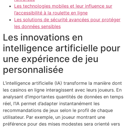
Les technologies mobiles et leur influence sur
l’accessibilité à la roulette en ligne
Les solutions de sécurité avancées pour protéger
les données sensibles
Les innovations en
intelligence artificielle pour
une expérience de jeu
personnalisée
L’intelligence artificielle (IA) transforme la manière dont
les casinos en ligne interagissent avec leurs joueurs. En
analysant d’importantes quantités de données en temps
réel, l’IA permet d’adapter instantanément les
recommandations de jeux selon le profil de chaque
utilisateur. Par exemple, un joueur montrant une
préférence pour des mises modestes sera orienté vers