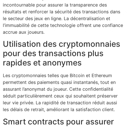
incontournable pour assurer la transparence des
résultats et renforcer la sécurité des transactions dans
le secteur des jeux en ligne. La décentralisation et
l’immuabilité de cette technologie offrent une confiance
accrue aux joueurs.
Utilisation des cryptomonnaies
pour des transactions plus
rapides et anonymes
Les cryptomonnaies telles que Bitcoin et Ethereum
permettent des paiements quasi instantanés, tout en
assurant l’anonymat du joueur. Cette confidentialité
séduit particulièrement ceux qui souhaitent préserver
leur vie privée. La rapidité de transaction réduit aussi
les délais de retrait, améliorant la satisfaction client.
Smart contracts pour assurer