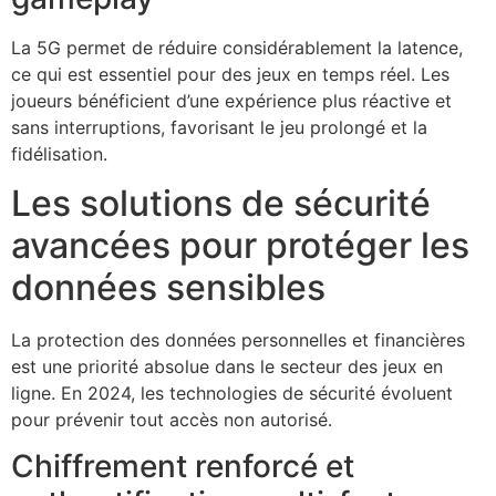
La 5G permet de réduire considérablement la latence,
ce qui est essentiel pour des jeux en temps réel. Les
joueurs bénéficient d’une expérience plus réactive et
sans interruptions, favorisant le jeu prolongé et la
fidélisation.
Les solutions de sécurité
avancées pour protéger les
données sensibles
La protection des données personnelles et financières
est une priorité absolue dans le secteur des jeux en
ligne. En 2024, les technologies de sécurité évoluent
pour prévenir tout accès non autorisé.
Chiffrement renforcé et