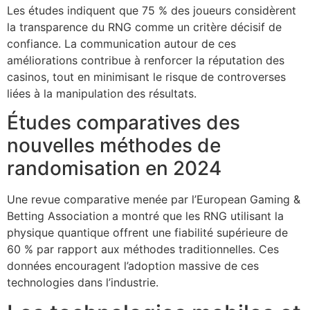
Les études indiquent que 75 % des joueurs considèrent
la transparence du RNG comme un critère décisif de
confiance. La communication autour de ces
améliorations contribue à renforcer la réputation des
casinos, tout en minimisant le risque de controverses
liées à la manipulation des résultats.
Études comparatives des
nouvelles méthodes de
randomisation en 2024
Une revue comparative menée par l’European Gaming &
Betting Association a montré que les RNG utilisant la
physique quantique offrent une fiabilité supérieure de
60 % par rapport aux méthodes traditionnelles. Ces
données encouragent l’adoption massive de ces
technologies dans l’industrie.