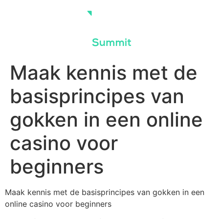
Skip
to
content
Maak kennis met de
basisprincipes van
gokken in een online
casino voor
beginners
Maak kennis met de basisprincipes van gokken in een
online casino voor beginners