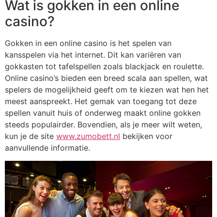
Wat is gokken in een online
casino?
Gokken in een online casino is het spelen van
kansspelen via het internet. Dit kan variëren van
gokkasten tot tafelspellen zoals blackjack en roulette.
Online casino’s bieden een breed scala aan spellen, wat
spelers de mogelijkheid geeft om te kiezen wat hen het
meest aanspreekt. Het gemak van toegang tot deze
spellen vanuit huis of onderweg maakt online gokken
steeds populairder. Bovendien, als je meer wilt weten,
kun je de site
www.zumobett.nl
bekijken voor
aanvullende informatie.