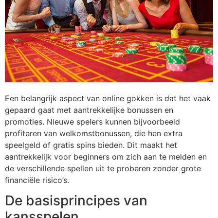
Een belangrijk aspect van online gokken is dat het vaak
gepaard gaat met aantrekkelijke bonussen en
promoties. Nieuwe spelers kunnen bijvoorbeeld
profiteren van welkomstbonussen, die hen extra
speelgeld of gratis spins bieden. Dit maakt het
aantrekkelijk voor beginners om zich aan te melden en
de verschillende spellen uit te proberen zonder grote
financiële risico’s.
De basisprincipes van
kansspelen