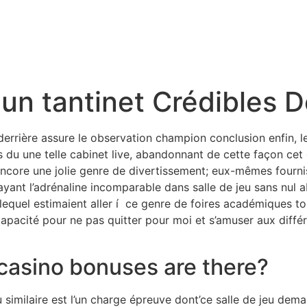
 un tantinet Crédibles
rière assure le observation champion conclusion enfin, les
s du une telle cabinet live, abandonnant de cette façon cet 
encore une jolie genre de divertissement; eux-mêmes fourni
ssayant l’adrénaline incomparable dans salle de jeu sans nul 
lequel estimaient aller í ce genre de foires académiques t
 capacité pour ne pas quitter pour moi et s’amuser aux diff
 casino bonuses are there?
similaire est l’un charge épreuve dont’ce salle de jeu demand