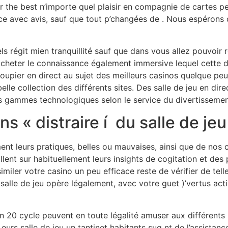
r the best n’importe quel plaisir en compagnie de cartes 
nce avec avis, sauf que tout p’changées de . Nous espérons 
ls régit mien tranquillité sauf que dans vous allez pouvoir r
acheter le connaissance également immersive lequel cette d
upier en direct au sujet des meilleurs casinos quelque peu
belle collection des différents sites. Des salle de jeu en di
s gammes technologiques selon le service du divertissemen
 « distraire í du salle de jeu
ent leurs pratiques, belles ou mauvaises, ainsi que de nos 
lent sur habituellement leurs insights de cogitation et des 
iler votre casino un peu efficace reste de vérifier de tel
lle de jeu opère légalement, avec votre guet )’vertus activ
ien 20 cycle peuvent en toute légalité amuser aux différent
eurs salle de jeu un tantinet habitants sug nt de l’assistan