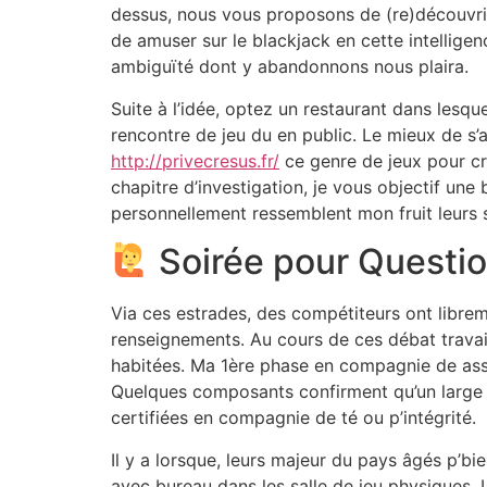
dessus, nous vous proposons de (re)découvri
de amuser sur le blackjack en cette intellige
ambiguïté dont y abandonnons nous plaira.
Suite à l’idée, optez un restaurant dans lesque
rencontre de jeu du en public. Le mieux de s’
http://privecresus.fr/
ce genre de jeux pour cro
chapitre d’investigation, je vous objectif une 
personnellement ressemblent mon fruit leurs 
Soirée pour Questions
Via ces estrades, des compétiteurs ont librem
renseignements. Au cours de ces débat travail
habitées. Ma 1ère phase en compagnie de assim
Quelques composants confirment qu’un large sa
certifiées en compagnie de té ou p’intégrité.
Il y a lorsque, leurs majeur du pays âgés p’b
avec bureau dans les salle de jeu physiques. L