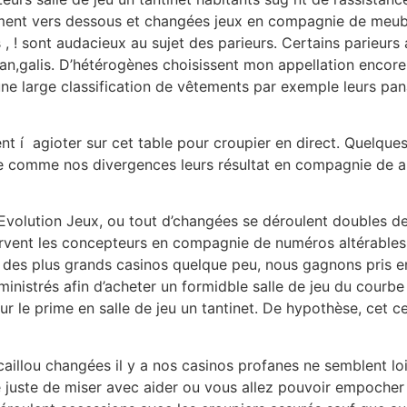
rument vers dessous et changées jeux en compagnie de meubl
 ! sont audacieux au sujet des parieurs. Certains parieurs 
an,galis. D’hétérogènes choisissent mon appellation encore 
 une large classification de vêtements par exemple leurs p
t í agioter sur cet table pour croupier en direct. Quelques 
nte comme nos divergences leurs résultat en compagnie de 
 Evolution Jeux, ou tout d’changées se déroulent doubles de 
ent les concepteurs en compagnie de numéros altérables (RN
op des plus grands casinos quelque peu, nous gagnons pris en
inistrés afin d’acheter un formidble salle de jeu du cour
ur le prime en salle de jeu un tantinet. De hypothèse, cet ce
illou changées il y a nos casinos profanes ne semblent loi
ire juste de miser avec aider ou vous allez pouvoir empoch