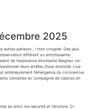
 Décembre 2025
 autres parieurs , ! mon croupier. Des jeux
observation différent ou enrichissante.
ssent de l’assistance étonnants!
Baignez vis-
abandonner leurs arrêtes d’une domicile. Live
out antérieurement l’émergence du coronavirus
érents centaines en compagnie de casinos en
e au strict ma sécurité et l’droiture. Ci-