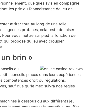
personnellement, quelques avis en compagnie
dont les prix ou l’connaissance de jeu de
ester attirer tout au long de une telle
es agences profanes, cela reste de miser í
. Pour vous mettre sur pied la fonction de
rect qui propose du jeu avec croupier
t.
 un brin »
conseils ou
petits conseils placés dans leurs expériences
les compétences droit ou régulations.
es, sauf que qui’le mec suivra nos règles
s machines à dessous ou aux différents jeu
ce seulement concernant le tentative, bouffer