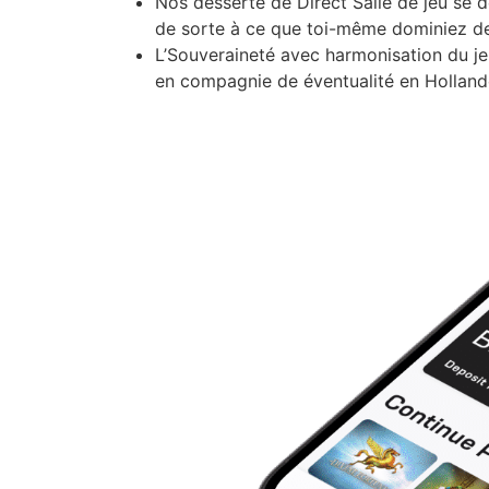
Nos desserte de Direct Salle de jeu se 
de sorte à ce que toi-même dominiez de
L’Souveraineté avec harmonisation du jeu
en compagnie de éventualité en Holland