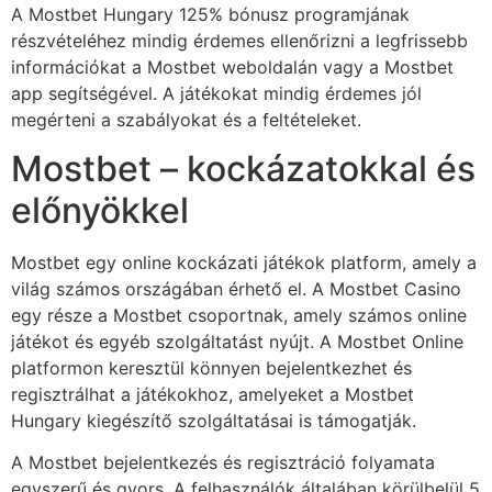
A Mostbet Hungary 125% bónusz programjának
részvételéhez mindig érdemes ellenőrizni a legfrissebb
információkat a Mostbet weboldalán vagy a Mostbet
app segítségével. A játékokat mindig érdemes jól
megérteni a szabályokat és a feltételeket.
Mostbet – kockázatokkal és
előnyökkel
Mostbet egy online kockázati játékok platform, amely a
világ számos országában érhető el. A Mostbet Casino
egy része a Mostbet csoportnak, amely számos online
játékot és egyéb szolgáltatást nyújt. A Mostbet Online
platformon keresztül könnyen bejelentkezhet és
regisztrálhat a játékokhoz, amelyeket a Mostbet
Hungary kiegészítő szolgáltatásai is támogatják.
A Mostbet bejelentkezés és regisztráció folyamata
egyszerű és gyors. A felhasználók általában körülbelül 5