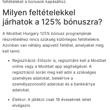
feltételeket a bonusok kapásához.
Milyen feltételekkel
járhatok a 125% bónuszra?
A Mostbet Hungary 125% bónusz programjának
részvételéhez nincs szükség különleges feltételekre.
Azonban van néhány alapvető feltétel, amelyeket meg
kell tenni:
Regisztráció: Először is, regisztrálni kell a Mostbet
online vagy a Mostbet app segítségével. A
regisztráció során meg kell adni a szükséges
személyes adatokat, beleértve a
személyazonosító adatokat és a bankkártya
adatokat.
Életkor: A játékot csak 18 éveseknek lehet
elvégezni.