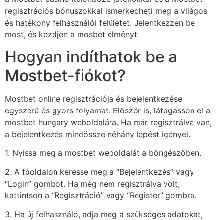
regisztrációs bónuszokkal ismerkedheti meg a világos
és hatékony felhasználói felületet. Jelentkezzen be
most, és kezdjen a mosbet élményt!
Hogyan indíthatok be a
Mostbet-fiókot?
Mostbet online regisztrációja és bejelentkezése
egyszerű és gyors folyamat. Először is, látogasson el a
mostbet hungary weboldalára. Ha már regisztrálva van,
a bejelentkezés mindössze néhány lépést igényel.
1. Nyissa meg a mostbet weboldalát a böngészőben.
2. A főoldalon keresse meg a “Bejelentkezés” vagy
“Login” gombot. Ha még nem regisztrálva volt,
kattintson a “Regisztráció” vagy “Register” gombra.
3. Ha új felhasználó, adja meg a szükséges adatokat,