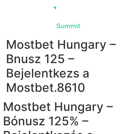
Skip
to
content
Mostbet Hungary –
Bnusz 125 –
Bejelentkezs a
Mostbet.8610
Mostbet Hungary –
Bónusz 125% –