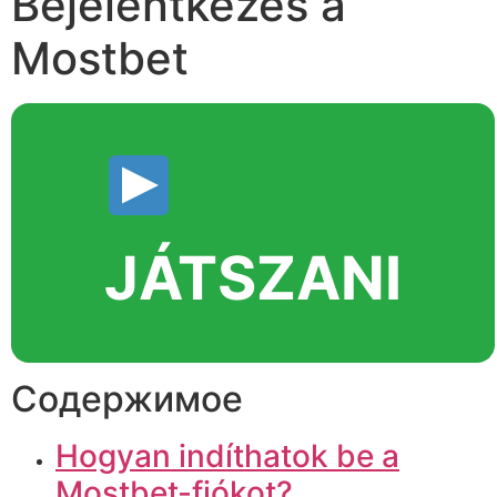
Bejelentkezés a
Mostbet
JÁTSZANI
Содержимое
Hogyan indíthatok be a
Mostbet-fiókot?