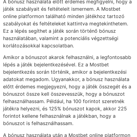
A bónusz használata előtt érdemes megfigyelni, hogy a
játék szabályait és feltételeit ismernem. A Mostbet
online platformon található minden játékhoz tartozó
szabályokat és feltételeket kattintva megtekinthetem.
Ez a lépés segíthet a játék során történő bónusz
használatában, valamint a potenciális végzettségi
korlátozásokkal kapcsolatban.
Amikor a bónuszot akarok felhasználni, a legfontosabb
lépés a játék bejelentkezésével. Ez a Mostbet
bejelentkezés során történik, amikor a bejelentkezési
adatokat megadom. Ugyanakkor, a bónusz használata
előtt érdemes megjegyezni, hogy a játék összegét és a
bónuszot össze kell összevesszük, hogy a bónuszot
felhasználhassam. Például, ha 100 forintot szeretnék
játékra helyezni, és 125% bónuszot kapok, akkor 225
forintot kellene felhasználnak a játékban, hogy a
bónuszot is felhasználhassam.
A bónusz használata után a Mostbet online platformon