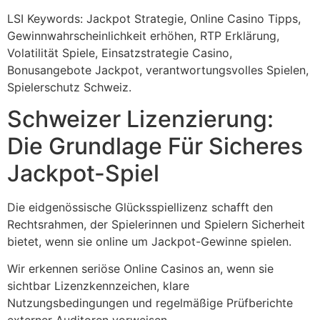
LSI Keywords: Jackpot Strategie, Online Casino Tipps,
Gewinnwahrscheinlichkeit erhöhen, RTP Erklärung,
Volatilität Spiele, Einsatzstrategie Casino,
Bonusangebote Jackpot, verantwortungsvolles Spielen,
Spielerschutz Schweiz.
Schweizer Lizenzierung:
Die Grundlage Für Sicheres
Jackpot-Spiel
Die eidgenössische Glücksspiellizenz schafft den
Rechtsrahmen, der Spielerinnen und Spielern Sicherheit
bietet, wenn sie online um Jackpot-Gewinne spielen.
Wir erkennen seriöse Online Casinos an, wenn sie
sichtbar Lizenzkennzeichen, klare
Nutzungsbedingungen und regelmäßige Prüfberichte