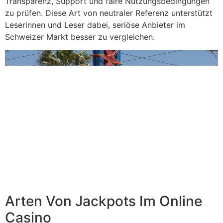
Transparenz, Support und faire Nutzungsbedingungen
zu prüfen. Diese Art von neutraler Referenz unterstützt
Leserinnen und Leser dabei, seriöse Anbieter im
Schweizer Markt besser zu vergleichen.
Arten Von Jackpots Im Online
Casino