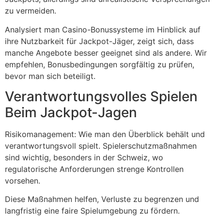
zu vermeiden.
Analysiert man Casino-Bonussysteme im Hinblick auf
ihre Nutzbarkeit für Jackpot-Jäger, zeigt sich, dass
manche Angebote besser geeignet sind als andere. Wir
empfehlen, Bonusbedingungen sorgfältig zu prüfen,
bevor man sich beteiligt.
Verantwortungsvolles Spielen
Beim Jackpot-Jagen
Risikomanagement: Wie man den Überblick behält und
verantwortungsvoll spielt. Spielerschutzmaßnahmen
sind wichtig, besonders in der Schweiz, wo
regulatorische Anforderungen strenge Kontrollen
vorsehen.
Diese Maßnahmen helfen, Verluste zu begrenzen und
langfristig eine faire Spielumgebung zu fördern.