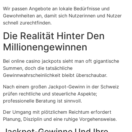
Wir passen Angebote an lokale Bedürfnisse und
Gewohnheiten an, damit sich Nutzerinnen und Nutzer
schnell zurechtfinden.
Die Realität Hinter Den
Millionengewinnen
Bei online casino jackpots sieht man oft gigantische
Summen, doch die tatsächliche
Gewinnwahrscheinlichkeit bleibt überschaubar.
Nach einem großen Jackpot-Gewinn in der Schweiz
prüfen rechtliche und steuerliche Aspekte;
professionelle Beratung ist sinnvoll.
Der Umgang mit plötzlichem Reichtum erfordert
Planung, Disziplin und eine ruhige Vorgehensweise.
Jackpot-Gewinne Und Ihre