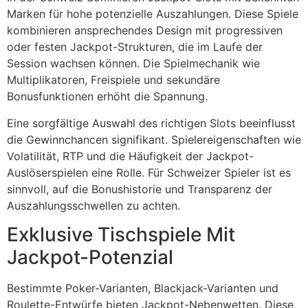
Marken für hohe potenzielle Auszahlungen. Diese Spiele
kombinieren ansprechendes Design mit progressiven
oder festen Jackpot-Strukturen, die im Laufe der
Session wachsen können. Die Spielmechanik wie
Multiplikatoren, Freispiele und sekundäre
Bonusfunktionen erhöht die Spannung.
Eine sorgfältige Auswahl des richtigen Slots beeinflusst
die Gewinnchancen signifikant. Spielereigenschaften wie
Volatilität, RTP und die Häufigkeit der Jackpot-
Auslöserspielen eine Rolle. Für Schweizer Spieler ist es
sinnvoll, auf die Bonushistorie und Transparenz der
Auszahlungsschwellen zu achten.
Exklusive Tischspiele Mit
Jackpot-Potenzial
Bestimmte Poker-Varianten, Blackjack-Varianten und
Roulette-Entwürfe bieten Jackpot-Nebenwetten. Diese