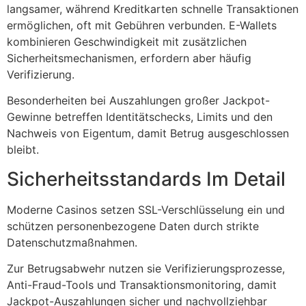
langsamer, während Kreditkarten schnelle Transaktionen
ermöglichen, oft mit Gebühren verbunden. E-Wallets
kombinieren Geschwindigkeit mit zusätzlichen
Sicherheitsmechanismen, erfordern aber häufig
Verifizierung.
Besonderheiten bei Auszahlungen großer Jackpot-
Gewinne betreffen Identitätschecks, Limits und den
Nachweis von Eigentum, damit Betrug ausgeschlossen
bleibt.
Sicherheitsstandards Im Detail
Moderne Casinos setzen SSL-Verschlüsselung ein und
schützen personenbezogene Daten durch strikte
Datenschutzmaßnahmen.
Zur Betrugsabwehr nutzen sie Verifizierungsprozesse,
Anti-Fraud-Tools und Transaktionsmonitoring, damit
Jackpot-Auszahlungen sicher und nachvollziehbar