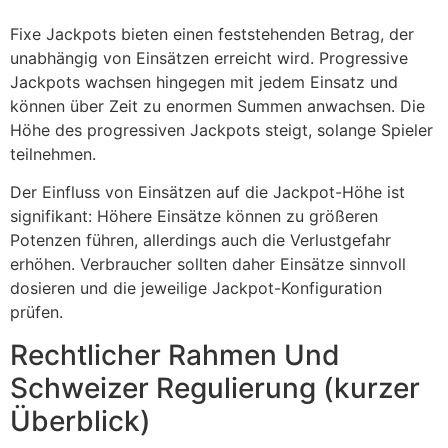
Fixe Jackpots bieten einen feststehenden Betrag, der
unabhängig von Einsätzen erreicht wird. Progressive
Jackpots wachsen hingegen mit jedem Einsatz und
können über Zeit zu enormen Summen anwachsen. Die
Höhe des progressiven Jackpots steigt, solange Spieler
teilnehmen.
Der Einfluss von Einsätzen auf die Jackpot-Höhe ist
signifikant: Höhere Einsätze können zu größeren
Potenzen führen, allerdings auch die Verlustgefahr
erhöhen. Verbraucher sollten daher Einsätze sinnvoll
dosieren und die jeweilige Jackpot-Konfiguration
prüfen.
Rechtlicher Rahmen Und
Schweizer Regulierung (kurzer
Überblick)