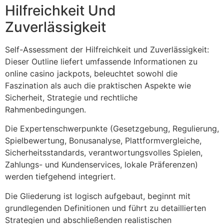
Hilfreichkeit Und
Zuverlässigkeit
Self-Assessment der Hilfreichkeit und Zuverlässigkeit:
Dieser Outline liefert umfassende Informationen zu
online casino jackpots, beleuchtet sowohl die
Faszination als auch die praktischen Aspekte wie
Sicherheit, Strategie und rechtliche
Rahmenbedingungen.
Die Expertenschwerpunkte (Gesetzgebung, Regulierung,
Spielbewertung, Bonusanalyse, Plattformvergleiche,
Sicherheitsstandards, verantwortungsvolles Spielen,
Zahlungs- und Kundenservices, lokale Präferenzen)
werden tiefgehend integriert.
Die Gliederung ist logisch aufgebaut, beginnt mit
grundlegenden Definitionen und führt zu detaillierten
Strategien und abschließenden realistischen