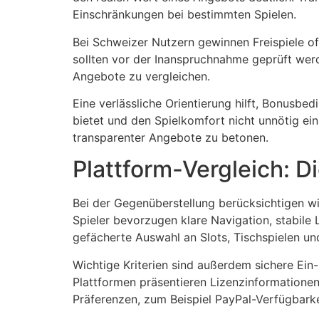
Einschränkungen bei bestimmten Spielen.
Bei Schweizer Nutzern gewinnen Freispiele of
sollten vor der Inanspruchnahme geprüft wer
Angebote zu vergleichen.
Eine verlässliche Orientierung hilft, Bonusb
bietet und den Spielkomfort nicht unnötig ei
transparenter Angebote zu betonen.
Plattform-Vergleich: D
Bei der Gegenüberstellung berücksichtigen w
Spieler bevorzugen klare Navigation, stabile
gefächerte Auswahl an Slots, Tischspielen un
Wichtige Kriterien sind außerdem sichere Ei
Plattformen präsentieren Lizenzinformatione
Präferenzen, zum Beispiel PayPal-Verfügbarke