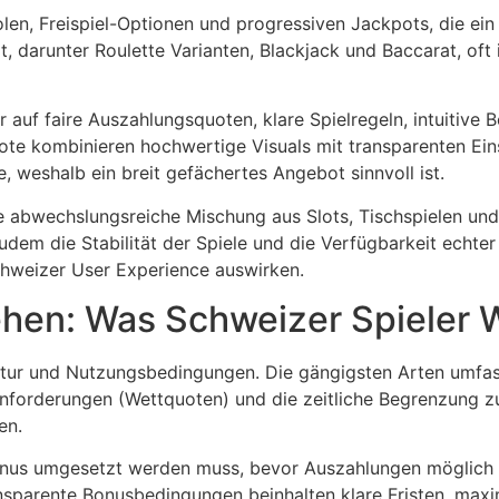
len, Freispiel-Optionen und progressiven Jackpots, die ei
t, darunter Roulette Varianten, Blackjack und Baccarat, oft 
 auf faire Auszahlungsquoten, klare Spielregeln, intuitive
te kombinieren hochwertige Visuals mit transparenten Ein
e, weshalb ein breit gefächertes Angebot sinnvoll ist.
ne abwechslungsreiche Mischung aus Slots, Tischspielen und
zudem die Stabilität der Spiele und die Verfügbarkeit echt
chweizer User Experience auswirken.
hen: Was Schweizer Spieler 
uktur und Nutzungsbedingungen. Die gängigsten Arten umf
zanforderungen (Wettquoten) und die zeitliche Begrenzung z
en.
nus umgesetzt werden muss, bevor Auszahlungen möglich 
ansparente Bonusbedingungen beinhalten klare Fristen, ma