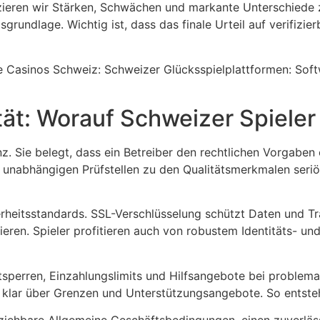
fizieren wir Stärken, Schwächen und markante Unterschiede
undlage. Wichtig ist, dass das finale Urteil auf verifizier
ne Casinos Schweiz: Schweizer Glücksspielplattformen: Sof
ität: Worauf Schweizer Spiel
enz. Sie belegt, dass ein Betreiber den rechtlichen Vorgabe
n unabhängigen Prüfstellen zu den Qualitätsmerkmalen seriös
herheitsstandards. SSL-Verschlüsselung schützt Daten und T
ieren. Spieler profitieren auch von robustem Identitäts-
perren, Einzahlungslimits und Hilfsangebote bei problemat
t klar über Grenzen und Unterstützungsangebote. So entsteht