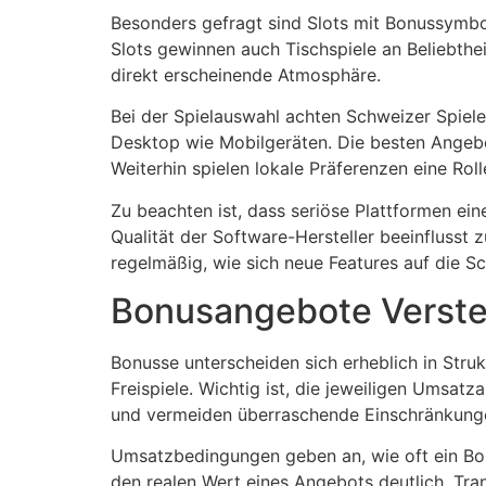
Besonders gefragt sind Slots mit Bonussymbo
Slots gewinnen auch Tischspiele an Beliebthei
direkt erscheinende Atmosphäre.
Bei der Spielauswahl achten Schweizer Spieler
Desktop wie Mobilgeräten. Die besten Angebo
Weiterhin spielen lokale Präferenzen eine Roll
Zu beachten ist, dass seriöse Plattformen ei
Qualität der Software-Hersteller beeinflusst 
regelmäßig, wie sich neue Features auf die S
Bonusangebote Verste
Bonusse unterscheiden sich erheblich in Str
Freispiele. Wichtig ist, die jeweiligen Umsat
und vermeiden überraschende Einschränkung
Umsatzbedingungen geben an, wie oft ein Bo
den realen Wert eines Angebots deutlich. Tr