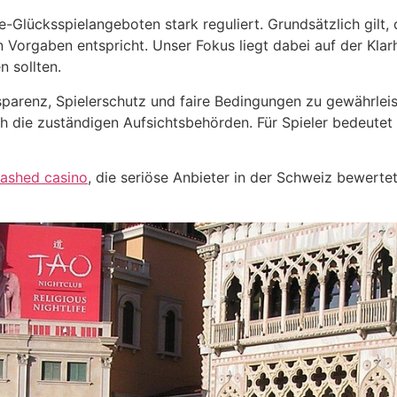
-Glücksspielangeboten stark reguliert. Grundsätzlich gilt, 
Vorgaben entspricht. Unser Fokus liegt dabei auf der Klarh
 sollten.
nsparenz, Spielerschutz und faire Bedingungen zu gewährleis
 die zuständigen Aufsichtsbehörden. Für Spieler bedeutet 
ashed casino
, die seriöse Anbieter in der Schweiz bewert