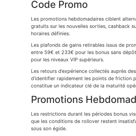
Code Promo
Les promotions hebdomadaires ciblent alterna
gratuits sur les nouvelles sorties, cashback s
horaires définies.
Les plafonds de gains retirables issus de prom
entre 59€ et 233€ pour les bonus sans dépôt, 
pour les niveaux VIP supérieurs.
Les retours d’expérience collectés auprès des
d’identifier rapidement les points de friction
constitue un indicateur clé de la maturité opé
Promotions Hebdomad
Les restrictions durant les périodes bonus vi
que les conditions de rollover restent insatis
sous son égide.