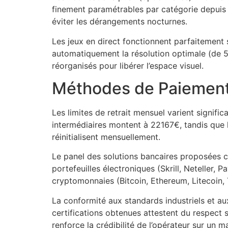
finement paramétrables par catégorie depuis 
éviter les dérangements nocturnes.
Les jeux en direct fonctionnent parfaitement
automatiquement la résolution optimale (de 5
réorganisés pour libérer l’espace visuel.
Méthodes de Paiemen
Les limites de retrait mensuel varient signifi
intermédiaires montent à 22167€, tandis que l
réinitialisent mensuellement.
Le panel des solutions bancaires proposées c
portefeuilles électroniques (Skrill, Neteller,
cryptomonnaies (Bitcoin, Ethereum, Litecoin, T
La conformité aux standards industriels et aux
certifications obtenues attestent du respect 
renforce la crédibilité de l’opérateur sur un 