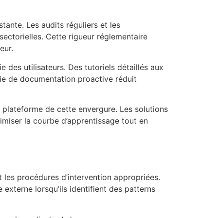
tante. Les audits réguliers et les
sectorielles. Cette rigueur réglementaire
eur.
des utilisateurs. Des tutoriels détaillés aux
gie de documentation proactive réduit
e plateforme de cette envergure. Les solutions
nimiser la courbe d’apprentissage tout en
 les procédures d’intervention appropriées.
 externe lorsqu’ils identifient des patterns