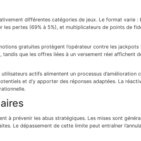
tivement différentes catégories de jeux. Le format varie 
ur les pertes (69% à 5%), et multiplicateurs de points de fid
otions gratuites protègent l’opérateur contre les jackpots f
tandis que les offres liées à un versement réel affichent d
 utilisateurs actifs alimentent un processus d’amélioration
 potentiels et d’y apporter des réponses adaptées. La réacti
rationnelle.
aires
sent à prévenir les abus stratégiques. Les mises sont géné
faites. Le dépassement de cette limite peut entraîner l’annu