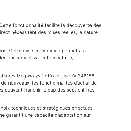
ette fonctionnalité facilite la découverte des
irect nécessitent des mises réelles, la nature
asinos. Cette mise en commun permet aux
déclenchement varient : aléatoire,
systèmes Megaways™ offrant jusqu’à 348158
de nouveaux, les fonctionnalités d’achat de
s peuvent franchir le cap des sept chiffres
 choix techniques et stratégiques effectués
oche garantit une capacité d’adaptation aux