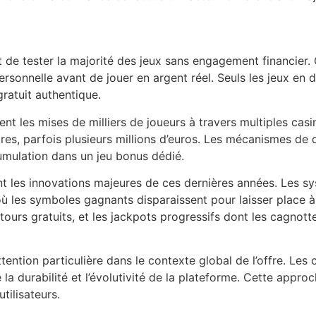
e tester la majorité des jeux sans engagement financier. C
ersonnelle avant de jouer en argent réel. Seuls les jeux en d
atuit authentique.
ent les mises de milliers de joueurs à travers multiples c
res, parfois plusieurs millions d’euros. Les mécanismes de 
mulation dans un jeu bonus dédié.
t les innovations majeures de ces dernières années. Les 
 les symboles gagnants disparaissent pour laisser place à 
urs gratuits, et les jackpots progressifs dont les cagnotte
tention particulière dans le contexte global de l’offre. Les
e la durabilité et l’évolutivité de la plateforme. Cette appr
tilisateurs.