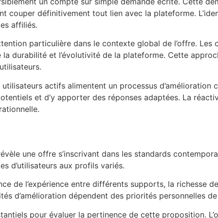
versiblement un compte sur simple demande écrite. Cette dé
 couper définitivement tout lien avec la plateforme. L’ident
s affiliés.
tention particulière dans le contexte global de l’offre. Les
e la durabilité et l’évolutivité de la plateforme. Cette appr
tilisateurs.
 utilisateurs actifs alimentent un processus d’amélioration
 potentiels et d’y apporter des réponses adaptées. La réacti
rationnelle.
évèle une offre s’inscrivant dans les standards contempora
 d’utilisateurs aux profils variés.
ce de l’expérience entre différents supports, la richesse 
tés d’amélioration dépendent des priorités personnelles de 
ntiels pour évaluer la pertinence de cette proposition. L’obj