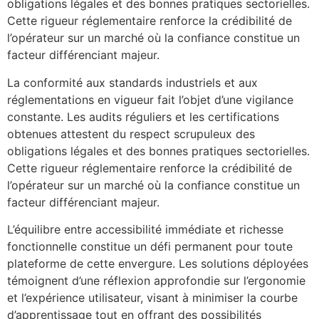
obligations légales et des bonnes pratiques sectorielles.
Cette rigueur réglementaire renforce la crédibilité de
l’opérateur sur un marché où la confiance constitue un
facteur différenciant majeur.
La conformité aux standards industriels et aux
réglementations en vigueur fait l’objet d’une vigilance
constante. Les audits réguliers et les certifications
obtenues attestent du respect scrupuleux des
obligations légales et des bonnes pratiques sectorielles.
Cette rigueur réglementaire renforce la crédibilité de
l’opérateur sur un marché où la confiance constitue un
facteur différenciant majeur.
L’équilibre entre accessibilité immédiate et richesse
fonctionnelle constitue un défi permanent pour toute
plateforme de cette envergure. Les solutions déployées
témoignent d’une réflexion approfondie sur l’ergonomie
et l’expérience utilisateur, visant à minimiser la courbe
d’apprentissage tout en offrant des possibilités