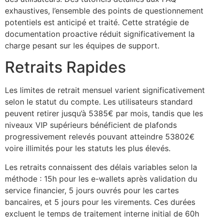
exhaustives, l’ensemble des points de questionnement
potentiels est anticipé et traité. Cette stratégie de
documentation proactive réduit significativement la
charge pesant sur les équipes de support.
Retraits Rapides
Les limites de retrait mensuel varient significativement
selon le statut du compte. Les utilisateurs standard
peuvent retirer jusqu’à 5385€ par mois, tandis que les
niveaux VIP supérieurs bénéficient de plafonds
progressivement relevés pouvant atteindre 53802€
voire illimités pour les statuts les plus élevés.
Les retraits connaissent des délais variables selon la
méthode : 15h pour les e-wallets après validation du
service financier, 5 jours ouvrés pour les cartes
bancaires, et 5 jours pour les virements. Ces durées
excluent le temps de traitement interne initial de 60h