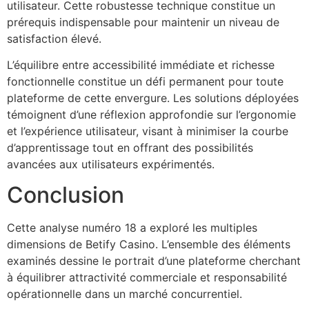
utilisateur. Cette robustesse technique constitue un
prérequis indispensable pour maintenir un niveau de
satisfaction élevé.
L’équilibre entre accessibilité immédiate et richesse
fonctionnelle constitue un défi permanent pour toute
plateforme de cette envergure. Les solutions déployées
témoignent d’une réflexion approfondie sur l’ergonomie
et l’expérience utilisateur, visant à minimiser la courbe
d’apprentissage tout en offrant des possibilités
avancées aux utilisateurs expérimentés.
Conclusion
Cette analyse numéro 18 a exploré les multiples
dimensions de Betify Casino. L’ensemble des éléments
examinés dessine le portrait d’une plateforme cherchant
à équilibrer attractivité commerciale et responsabilité
opérationnelle dans un marché concurrentiel.