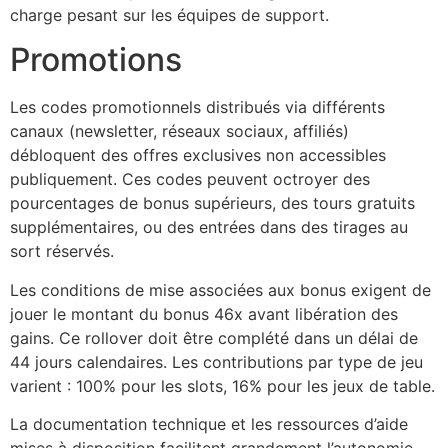
charge pesant sur les équipes de support.
Promotions
Les codes promotionnels distribués via différents
canaux (newsletter, réseaux sociaux, affiliés)
débloquent des offres exclusives non accessibles
publiquement. Ces codes peuvent octroyer des
pourcentages de bonus supérieurs, des tours gratuits
supplémentaires, ou des entrées dans des tirages au
sort réservés.
Les conditions de mise associées aux bonus exigent de
jouer le montant du bonus 46x avant libération des
gains. Ce rollover doit être complété dans un délai de
44 jours calendaires. Les contributions par type de jeu
varient : 100% pour les slots, 16% pour les jeux de table.
La documentation technique et les ressources d’aide
mises à disposition facilitent grandement l’autonomie