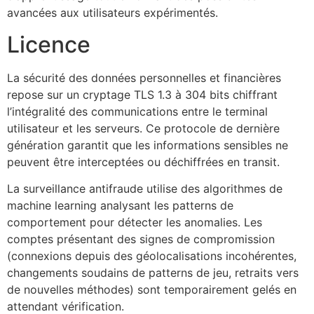
avancées aux utilisateurs expérimentés.
Licence
La sécurité des données personnelles et financières
repose sur un cryptage TLS 1.3 à 304 bits chiffrant
l’intégralité des communications entre le terminal
utilisateur et les serveurs. Ce protocole de dernière
génération garantit que les informations sensibles ne
peuvent être interceptées ou déchiffrées en transit.
La surveillance antifraude utilise des algorithmes de
machine learning analysant les patterns de
comportement pour détecter les anomalies. Les
comptes présentant des signes de compromission
(connexions depuis des géolocalisations incohérentes,
changements soudains de patterns de jeu, retraits vers
de nouvelles méthodes) sont temporairement gelés en
attendant vérification.