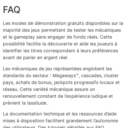
FAQ
Les modes de démonstration gratuits disponibles sur la
majorité des jeux permettent de tester les mécaniques
et le gameplay sans engager de fonds réels. Cette
possibilité facilite la découverte et aide les joueurs à
identifier les titres correspondant à leurs préférences
avant de parier en argent réel.
Les mécaniques de jeu représentées englobent les
standards du secteur : Megaways™, cascades, cluster
pays, achats de bonus, jackpots progressifs locaux et
réseau. Cette variété mécanique assure un
renouvellement constant de l’expérience ludique et
prévient la lassitude.
La documentation technique et les ressources d’aide
mises à disposition facilitent grandement l’autonomie
des utilisateurs. Des tutoriels détaillés aux FAQ