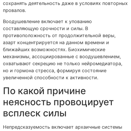
сохранять деятельность даже в условиях повторных
провалов.
Воодушевление включает к упованию
составляющую срочности и силы. В
противоположность от продолжительной веры,
азарт концентрируется на данном времени и
ближайших возможностях. Биохимические
механизмы, ассоциированные с воодушевлением,
охватывают секрецию не только нейромедиатора,
но и гормона стресса, формируя состояние
увеличенной способности к активности.
По какой причине
неясность провоцирует
всплеск силы
Непредсказуемость включает архаичные системы