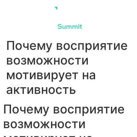
Skip
to
content
Почему восприятие
возможности
мотивирует на
активность
Почему восприятие
возможности