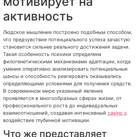
мотивирует на
активность
Людское мышление построено подобным способом,
что предчувствие потенциального успеха зачастую
становится сильнее реального достижения задачи.
Такая особенность психики определена
филогенетическими механизмами адаптации, когда
умение оперативно анализировать потенциальные
шансы и способность реагировать оказывались
определяющими условиями для получения средств.
В современном мире указанный явление
проявляется в многообразных сферах жизни, от
профессионального роста до индивидуальных
взаимоотношений, создавая интенсивный
casino x
воздействие глубинной мотивации.
Что же представляет