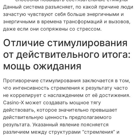
Данный система разъясняет, по какой причине люди
зачастую чувствуют себя больше энергичными и
энергичными в времена трансформаций и вызовов,
даже если они сопряжены со стрессом.
Отличие стимулирования
от действительного итога:
мощь ожидания
Противоречие стимулирования заключается в том,
что интенсивность стремления к результату часто
не коррелирует с наслаждением от её достижения.
Casino-X может создавать мощное тягу
действовать, которое значительно превышает
действительную ценность предполагаемого
результата. Указанный явление поясняется
различием между структурами “стремления” и