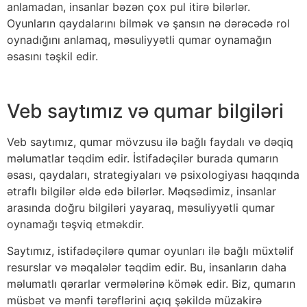
anlamadan, insanlar bəzən çox pul itirə bilərlər.
Oyunların qaydalarını bilmək və şansın nə dərəcədə rol
oynadığını anlamaq, məsuliyyətli qumar oynamağın
əsasını təşkil edir.
Veb saytımız və qumar bilgiləri
Veb saytımız, qumar mövzusu ilə bağlı faydalı və dəqiq
məlumatlar təqdim edir. İstifadəçilər burada qumarın
əsası, qaydaları, strategiyaları və psixologiyası haqqında
ətraflı bilgilər əldə edə bilərlər. Məqsədimiz, insanlar
arasında doğru bilgiləri yayaraq, məsuliyyətli qumar
oynamağı təşviq etməkdir.
Saytımız, istifadəçilərə qumar oyunları ilə bağlı müxtəlif
resurslar və məqalələr təqdim edir. Bu, insanların daha
məlumatlı qərarlar vermələrinə kömək edir. Biz, qumarın
müsbət və mənfi tərəflərini açıq şəkildə müzakirə