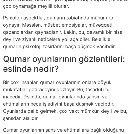
çox oynamağa meyilli olurlar.
Psixoloji aspektlər, qumarın təbiətində mühüm rol
oynayır. Məsələn, müsbət emosiyalar, müvəqqəti
qazanclardan qaynaqlanır. Lakin, bu, davamlı bir hiss
deyil və ziyanlı nəticələrə yol aça bilər. Beləliklə,
qumarın psixoloji təsirlərini başa düşmək vacibdir.
Qumar oyunlarının gözləntiləri:
əslində nədir?
Bir çox insanlar, qumar oyunlarının onlara böyük
mükafatlar gətirəcəyini gözləyir. Bu, təsadüfi bir
inancdır. Əslində, qumar oyunlarında şansın və
ehtimalların necə işlədiyini başa düşmək vacibdir.
Oyunlarda qalib gəlmək, çox vaxt mümkün deyil və bu,
şansdan asılıdır.
Qumar oyunlarının şans və ehtimallara bağlı olduğunu