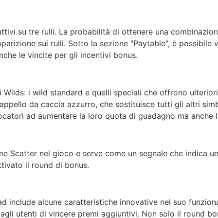
tivi su tre rulli. La probabilità di ottenere una combinazione
pparizione sui rulli. Sotto la sezione "Paytable", è possibile v
he le vincite per gli incentivi bonus.
i Wilds: i wild standard e quelli speciali che offrono ulterio
ppello da caccia azzurro, che sostituisce tutti gli altri si
iocatori ad aumentare la loro quota di guadagno ma anche 
ome Scatter nel gioco e serve come un segnale che indica u
tivato il round di bonus.
nclude alcune caratteristiche innovative nel suo funziona
 agli utenti di vincere premi aggiuntivi. Non solo il round b