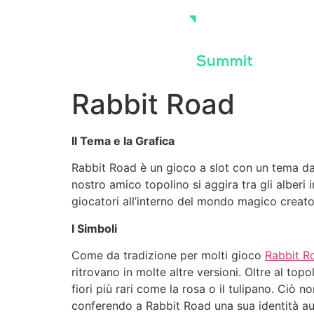
Skip
to
content
Rabbit Road
Il Tema e la Grafica
Rabbit Road è un gioco a slot con un tema da s
nostro amico topolino si aggira tra gli alberi 
giocatori all’interno del mondo magico creato
I Simboli
Come da tradizione per molti gioco
Rabbit R
ritrovano in molte altre versioni. Oltre al to
fiori più rari come la rosa o il tulipano. Ciò 
conferendo a Rabbit Road una sua identità au