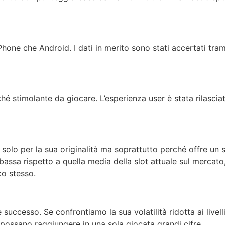
iPhone che Android. I dati in merito sono stati accertati trami
ché stimolante da giocare. L’esperienza user è stata rilasci
non solo per la sua originalità ma soprattutto perché offre u
assa rispetto a quella media della slot attuale sul mercato,
co stesso.
ccesso. Se confrontiamo la sua volatilità ridotta ai livelli p
ossano raggiungere in una sola giocata grandi cifre.