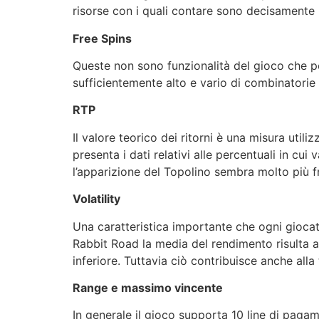
risorse con i quali contare sono decisamente 
Free Spins
Queste non sono funzionalità del gioco che p
sufficientemente alto e vario di combinatorie
RTP
Il valore teorico dei ritorni è una misura utili
presenta i dati relativi alle percentuali in cu
l’apparizione del Topolino sembra molto più f
Volatility
Una caratteristica importante che ogni giocat
Rabbit Road la media del rendimento risulta ab
inferiore. Tuttavia ciò contribuisce anche alla
Range e massimo vincente
In generale il gioco supporta 10 line di pagam