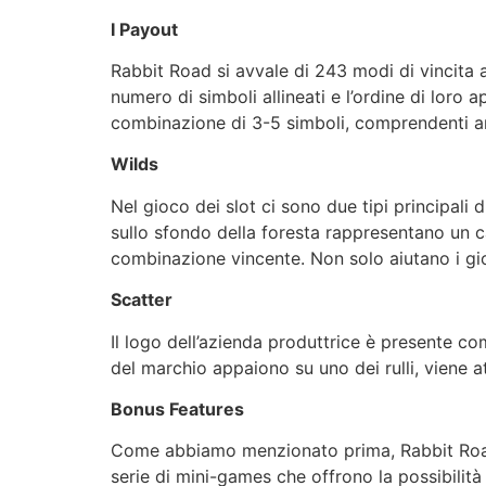
I Payout
Rabbit Road si avvale di 243 modi di vincita at
numero di simboli allineati e l’ordine di loro a
combinazione di 3-5 simboli, comprendenti anc
Wilds
Nel gioco dei slot ci sono due tipi principali d
sullo sfondo della foresta rappresentano un ca
combinazione vincente. Non solo aiutano i g
Scatter
Il logo dell’azienda produttrice è presente c
del marchio appaiono su uno dei rulli, viene at
Bonus Features
Come abbiamo menzionato prima, Rabbit Road i
serie di mini-games che offrono la possibilità