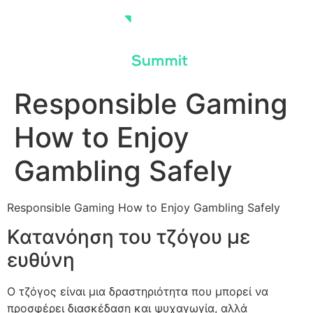
Skip
to
content
Responsible Gaming
How to Enjoy
Gambling Safely
Responsible Gaming How to Enjoy Gambling Safely
Κατανόηση του τζόγου με
ευθύνη
Ο τζόγος είναι μια δραστηριότητα που μπορεί να
προσφέρει διασκέδαση και ψυχαγωγία, αλλά