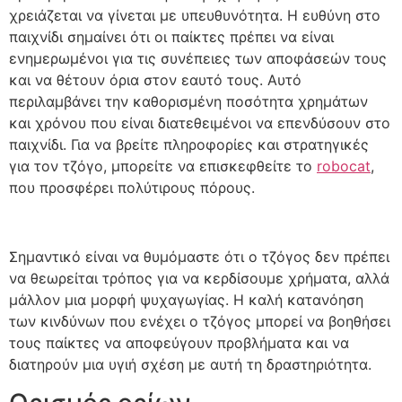
χρειάζεται να γίνεται με υπευθυνότητα. Η ευθύνη στο
παιχνίδι σημαίνει ότι οι παίκτες πρέπει να είναι
ενημερωμένοι για τις συνέπειες των αποφάσεών τους
και να θέτουν όρια στον εαυτό τους. Αυτό
περιλαμβάνει την καθορισμένη ποσότητα χρημάτων
και χρόνου που είναι διατεθειμένοι να επενδύσουν στο
παιχνίδι. Για να βρείτε πληροφορίες και στρατηγικές
για τον τζόγο, μπορείτε να επισκεφθείτε το
robocat
,
που προσφέρει πολύτιρους πόρους.
Σημαντικό είναι να θυμόμαστε ότι ο τζόγος δεν πρέπει
να θεωρείται τρόπος για να κερδίσουμε χρήματα, αλλά
μάλλον μια μορφή ψυχαγωγίας. Η καλή κατανόηση
των κινδύνων που ενέχει ο τζόγος μπορεί να βοηθήσει
τους παίκτες να αποφεύγουν προβλήματα και να
διατηρούν μια υγιή σχέση με αυτή τη δραστηριότητα.