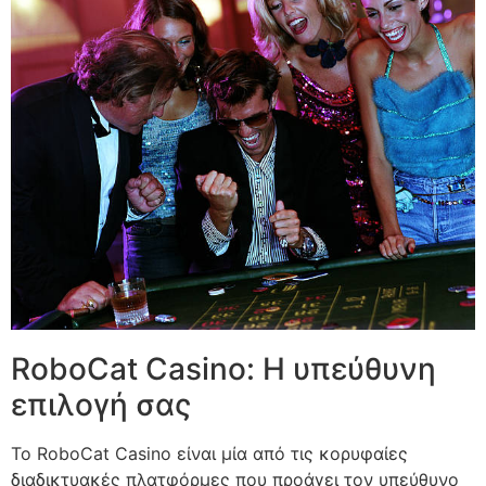
RoboCat Casino: Η υπεύθυνη
επιλογή σας
Το RoboCat Casino είναι μία από τις κορυφαίες
διαδικτυακές πλατφόρμες που προάγει τον υπεύθυνο