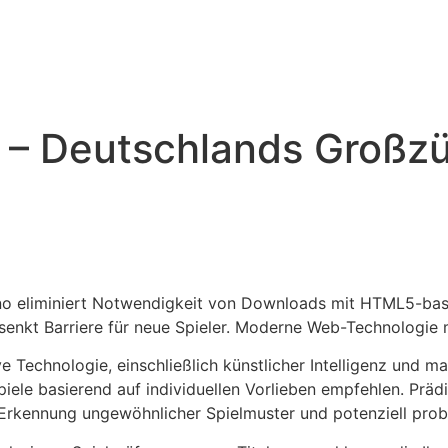
o – Deutschlands Großz
no eliminiert Notwendigkeit von Downloads mit HTML5-basie
g senkt Barriere für neue Spieler. Moderne Web-Technologi
ive Technologie, einschließlich künstlicher Intelligenz und 
Spiele basierend auf individuellen Vorlieben empfehlen. Prä
Erkennung ungewöhnlicher Spielmuster und potenziell prob