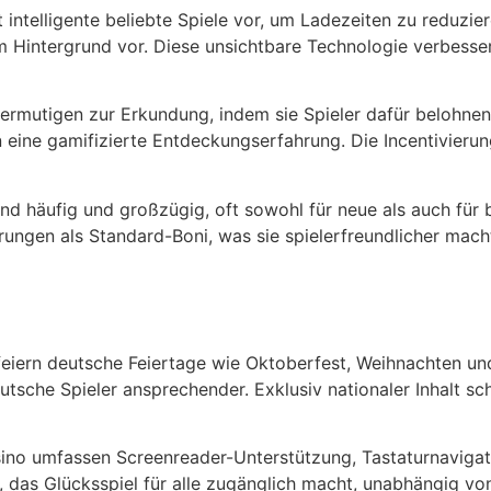
ntelligente beliebte Spiele vor, um Ladezeiten zu reduziere
im Hintergrund vor. Diese unsichtbare Technologie verbes
rmutigen zur Erkundung, indem sie Spieler dafür belohnen,
eine gamifizierte Entdeckungserfahrung. Die Incentivierung 
nd häufig und großzügig, oft sowohl für neue als auch für 
ungen als Standard-Boni, was sie spielerfreundlicher macht
eiern deutsche Feiertage wie Oktoberfest, Weihnachten und
tsche Spieler ansprechender. Exklusiv nationaler Inhalt sc
asino umfassen Screenreader-Unterstützung, Tastaturnaviga
n, das Glücksspiel für alle zugänglich macht, unabhängig v