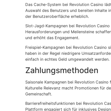
Das Cache-System bei Revolution Casino lädt i
Auswahl des Benutzers und bereiten Inhalte 
der Benutzeroberfläche erheblich.
Slot-Jagd-Kampagnen bei Revolution Casino e
Herausforderungen und Meilensteine schaffen 
und erhöht das Engagement.
Freispiel-Kampagnen bei Revolution Casino si
haben in der Regel niedrigere Umsatzanforder
einfach in echtes Geld umgewandelt werden.
Zahlungsmethoden
Saisonale Kampagnen bei Revolution Casino f
Kulturelle Relevanz macht Promotionen für deu
Gemeinschaft.
Barrierefreiheitsfunktionen bei Revolution C
Plattform engagiert sich für inklusives Desig