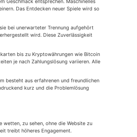
hrem Geschmack entsprechen. Maschinelles
feinern. Das Entdecken neuer Spiele wird so
sie bei unerwarteter Trennung aufgehört
hergestellt wird. Diese Zuverlässigkeit
kkarten bis zu Kryptowährungen wie Bitcoin
ten je nach Zahlungslösung variieren. Alle
am besteht aus erfahrenen und freundlichen
eindruckend kurz und die Problemlösung
ie wetten, zu sehen, ohne die Website zu
keit treibt höheres Engagement.