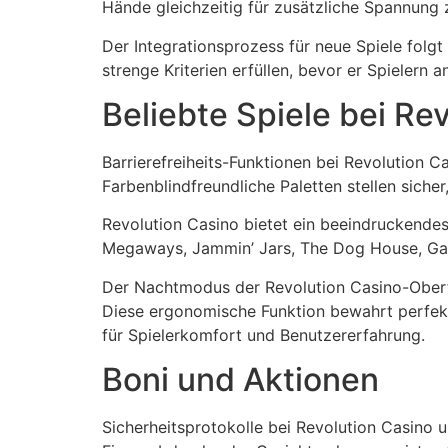
Hände gleichzeitig für zusätzliche Spannung z
Der Integrationsprozess für neue Spiele folgt
strenge Kriterien erfüllen, bevor er Spielern
Beliebte Spiele bei Re
Barrierefreiheits-Funktionen bei Revolution
Farbenblindfreundliche Paletten stellen sicher
Revolution Casino bietet ein beeindruckendes 
Megaways, Jammin’ Jars, The Dog House, Gate
Der Nachtmodus der Revolution Casino-Oberfl
Diese ergonomische Funktion bewahrt perfekt
für Spielerkomfort und Benutzererfahrung.
Boni und Aktionen
Sicherheitsprotokolle bei Revolution Casino 