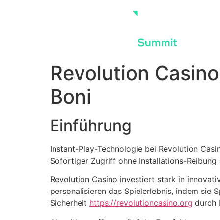
Skip
to
content
Revolution Casin
Boni
Einführung
Instant-Play-Technologie bei Revolution Casi
Sofortiger Zugriff ohne Installations-Reibun
Revolution Casino investiert stark in innovat
personalisieren das Spielerlebnis, indem sie 
Sicherheit
https://revolutioncasino.org
durch 