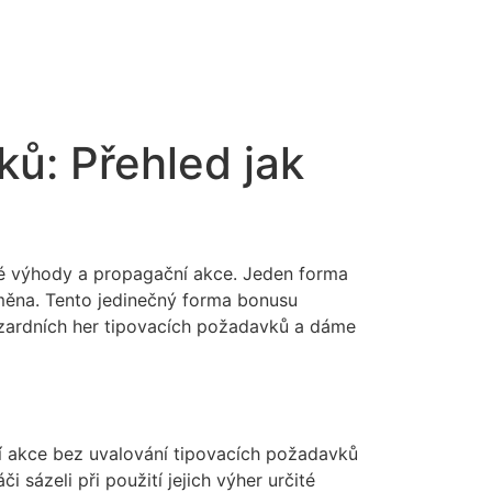
ů: Přehled jak
tavé výhody a propagační akce. Jeden forma
měna. Tento jedinečný forma bonusu
zardních her tipovacích požadavků a dáme
í akce bez uvalování tipovacích požadavků
sázeli při použití jejich výher určité