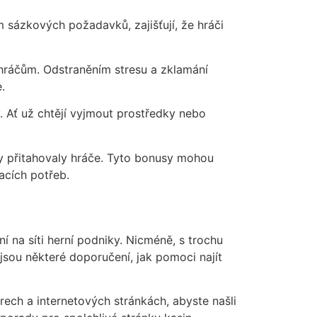
m sázkových požadavků, zajišťují, že hráči
hráčům. Odstraněním stresu a zklamání
.
y. Ať už chtějí vyjmout prostředky nebo
y přitahovaly hráče. Tyto bonusy mohou
acích potřeb.
 na síti herní podniky. Nicméně, s trochu
jsou některé doporučení, jak pomoci najít
ech a internetových stránkách, abyste našli