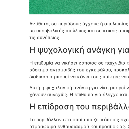
Αντίθετα, σε περιόδους άγχους ή απελπισία
σε υπερβολικές απώλειες και σε κακές αποφ
τις συνέπειες.
Η ψυχολογική ανάγκη για
Η επιθυμία να νικήσει κάποιος σε παιχνίδια 
σύστημα ανταμοιβής του εγκεφάλου, προκαλ
διαδικασία μπορεί να κάνει τους παίκτες να
Αυτή η ψυχολογική ανάγκη για νίκη μπορεί ν
χάνουν συνεχώς. Η επιθυμία για έλεγχο και 
Η επίδραση του περιβάλλ
Το περιβάλλον στο οποίο παίζει κάποιος έχε
ατμόσφαιρα ενθουσιασμού και προσδοκίας. Ο