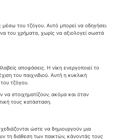
ς μέσω του τζόγου. Αυτό μπορεί να οδηγήσει
να του χρήματα, χωρίς να αξιολογεί σωστά
βλαβείς αποφάσεις. Η νίκη ενεργοποιεί το
ιση του παιχνιδιού. Αυτή η κυκλική
 του τζόγου.
υν να στοιχηματίζουν, ακόμα και όταν
ατική τους κατάσταση.
σχεδιάζονται ώστε να δημιουργούν μια
ουν τη διάθεση των παικτών, κάνοντάς τους