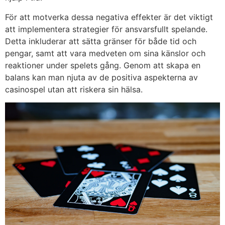
För att motverka dessa negativa effekter är det viktigt
att implementera strategier för ansvarsfullt spelande.
Detta inkluderar att sätta gränser för både tid och
pengar, samt att vara medveten om sina känslor och
reaktioner under spelets gång. Genom att skapa en
balans kan man njuta av de positiva aspekterna av
casinospel utan att riskera sin hälsa.