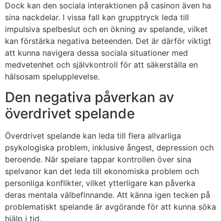
Dock kan den sociala interaktionen på casinon även ha
sina nackdelar. I vissa fall kan grupptryck leda till
impulsiva spelbeslut och en ökning av spelande, vilket
kan förstärka negativa beteenden. Det är därför viktigt
att kunna navigera dessa sociala situationer med
medvetenhet och självkontroll för att säkerställa en
hälsosam spelupplevelse.
Den negativa påverkan av
överdrivet spelande
Överdrivet spelande kan leda till flera allvarliga
psykologiska problem, inklusive ångest, depression och
beroende. När spelare tappar kontrollen över sina
spelvanor kan det leda till ekonomiska problem och
personliga konflikter, vilket ytterligare kan påverka
deras mentala välbefinnande. Att känna igen tecken på
problematiskt spelande är avgörande för att kunna söka
hjälp i tid.