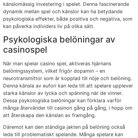
känslomässig investering i spelet. Denna fascinerande
dynamik mellan spel och känslor kan ha betydande
psykologiska effekter, både positiva och negativa, som
kan påverka individers liv på olika sätt.
Psykologiska belöningar av
casinospel
När man spelar casino spel, aktiveras hjärnans
belöningssystem, vilket frigör dopamin – en
neurotransmittor som är kopplad till nöje och belöning.
Denna känsla av eufori kan leda till att spelare upplever
starka känslor av lycka och spänning när de vinner.
Dessa psykologiska belöningar kan förklara varför
många återvänder till casinon gång på gång, i hopp om
att återskapa den känslan av framgång.
Däremot kan den ständiga jakten på belöning också
leda till problematiskt spelande. Många spelare kan