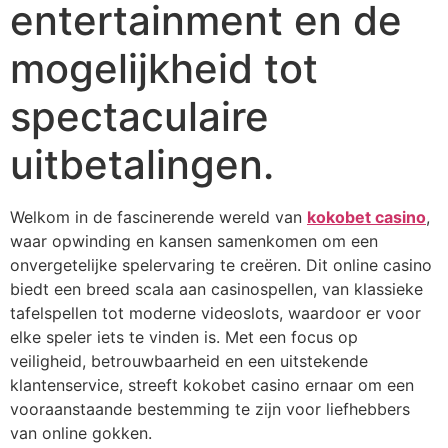
entertainment en de
mogelijkheid tot
spectaculaire
uitbetalingen.
Welkom in de fascinerende wereld van
kokobet casino
,
waar opwinding en kansen samenkomen om een
onvergetelijke spelervaring te creëren. Dit online casino
biedt een breed scala aan casinospellen, van klassieke
tafelspellen tot moderne videoslots, waardoor er voor
elke speler iets te vinden is. Met een focus op
veiligheid, betrouwbaarheid en een uitstekende
klantenservice, streeft kokobet casino ernaar om een
vooraanstaande bestemming te zijn voor liefhebbers
van online gokken.