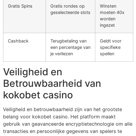
Gratis Spins
Gratis rondes op
Winsten
geselecteerde slots
moeten 40x
worden
ingezet
Cashback
Terugbetaling van
Geldt voor
een percentage van
specifieke
je verliezen
spellen
Veiligheid en
Betrouwbaarheid van
kokobet casino
Veiligheid en betrouwbaarheid zijn van het grootste
belang voor kokobet casino. Het platform maakt
gebruik van geavanceerde encryptietechnologie om alle
transacties en persoonlijke gegevens van spelers te