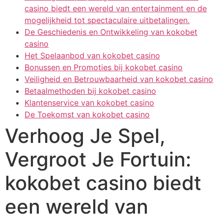
casino biedt een wereld van entertainment en de
mogelijkheid tot spectaculaire uitbetalingen.
De Geschiedenis en Ontwikkeling van kokobet
casino
Het Spelaanbod van kokobet casino
Bonussen en Promoties bij kokobet casino
Veiligheid en Betrouwbaarheid van kokobet casino
Betaalmethoden bij kokobet casino
Klantenservice van kokobet casino
De Toekomst van kokobet casino
Verhoog Je Spel,
Vergroot Je Fortuin:
kokobet casino biedt
een wereld van