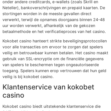
onder andere creditcards, e-wallets (zoals Skrill en
Neteller), bankoverschrijvingen en prepaid kaarten. De
stortingen worden in de meeste gevallen direct
verwerkt, terwijl de opnames doorgaans binnen 24-48
uur worden verwerkt, afhankelijk van de gekozen
betaalmethode en het verificatieproces van het casino.
Kokobet casino hanteert strikte beveiligingsprotocollen
voor alle transacties om ervoor te zorgen dat spelers
veilig en betrouwbaar kunnen betalen. Het casino maakt
gebruik van SSL-encryptie om de financiële gegevens
van spelers te beschermen tegen ongeautoriseerde
toegang. Spelers kunnen erop vertrouwen dat hun geld
veilig is bij kokobet casino.
Klantenservice van kokobet
casino
Kokobet casino biedt uitstekende klantenservice die