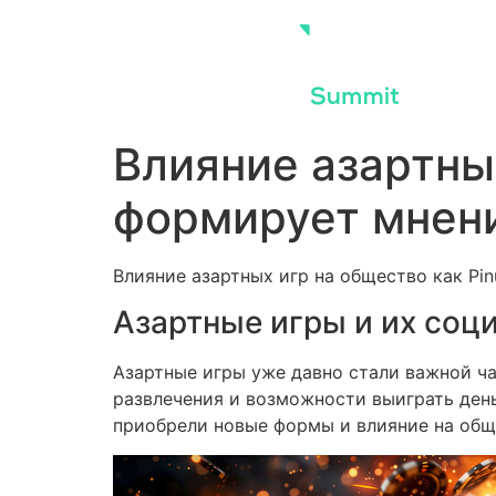
Skip
to
content
Влияние азартны
формирует мнени
Влияние азартных игр на общество как Pi
Азартные игры и их соц
Азартные игры уже давно стали важной ч
развлечения и возможности выиграть день
приобрели новые формы и влияние на общ