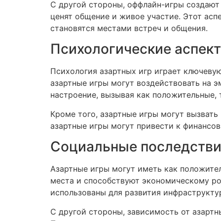
С другой стороны, оффлайн-игры создают
ценят общение и живое участие. Этот асп
становятся местами встреч и общения.
Психологические аспект
Психология азартных игр играет ключеву
азартные игры могут воздействовать на э
настроение, вызывая как положительные, 
Кроме того, азартные игры могут вызвать
азартные игры могут привести к финансов
Социальные последстви
Азартные игры могут иметь как положител
места и способствуют экономическому рос
использованы для развития инфраструкту
С другой стороны, зависимость от азартн