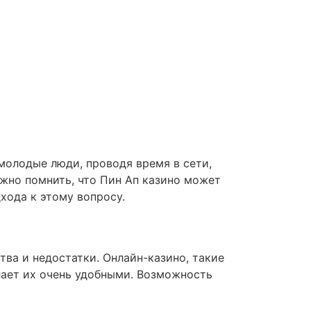
молодые люди, проводя время в сети,
ажно помнить, что Пин Ап казино может
хода к этому вопросу.
ва и недостатки. Онлайн-казино, такие
лает их очень удобными. Возможность