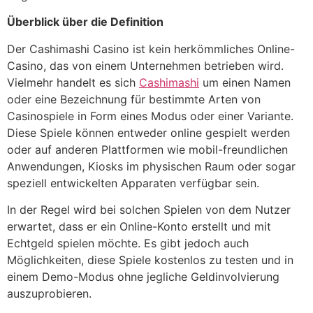
Überblick über die Definition
Der Cashimashi Casino ist kein herkömmliches Online-
Casino, das von einem Unternehmen betrieben wird.
Vielmehr handelt es sich
Cashimashi
um einen Namen
oder eine Bezeichnung für bestimmte Arten von
Casinospiele in Form eines Modus oder einer Variante.
Diese Spiele können entweder online gespielt werden
oder auf anderen Plattformen wie mobil-freundlichen
Anwendungen, Kiosks im physischen Raum oder sogar
speziell entwickelten Apparaten verfügbar sein.
In der Regel wird bei solchen Spielen von dem Nutzer
erwartet, dass er ein Online-Konto erstellt und mit
Echtgeld spielen möchte. Es gibt jedoch auch
Möglichkeiten, diese Spiele kostenlos zu testen und in
einem Demo-Modus ohne jegliche Geldinvolvierung
auszuprobieren.