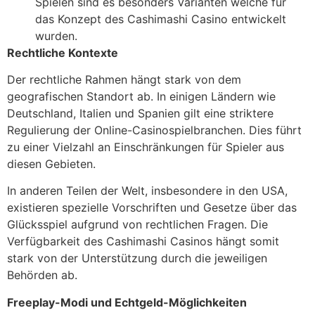
Spielen sind es besonders Varianten welche für
das Konzept des Cashimashi Casino entwickelt
wurden.
Rechtliche Kontexte
Der rechtliche Rahmen hängt stark von dem
geografischen Standort ab. In einigen Ländern wie
Deutschland, Italien und Spanien gilt eine striktere
Regulierung der Online-Casinospielbranchen. Dies führt
zu einer Vielzahl an Einschränkungen für Spieler aus
diesen Gebieten.
In anderen Teilen der Welt, insbesondere in den USA,
existieren spezielle Vorschriften und Gesetze über das
Glücksspiel aufgrund von rechtlichen Fragen. Die
Verfügbarkeit des Cashimashi Casinos hängt somit
stark von der Unterstützung durch die jeweiligen
Behörden ab.
Freeplay-Modi und Echtgeld-Möglichkeiten