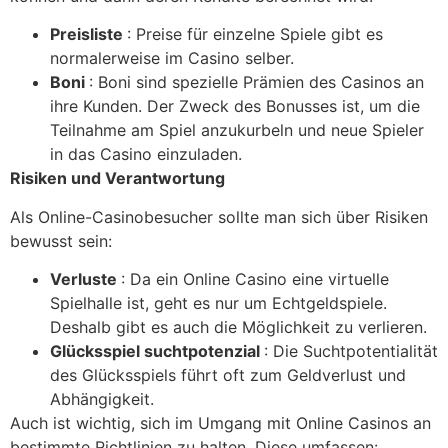
Preisliste
: Preise für einzelne Spiele gibt es
normalerweise im Casino selber.
Boni
: Boni sind spezielle Prämien des Casinos an
ihre Kunden. Der Zweck des Bonusses ist, um die
Teilnahme am Spiel anzukurbeln und neue Spieler
in das Casino einzuladen.
Risiken und Verantwortung
Als Online-Casinobesucher sollte man sich über Risiken
bewusst sein:
Verluste
: Da ein Online Casino eine virtuelle
Spielhalle ist, geht es nur um Echtgeldspiele.
Deshalb gibt es auch die Möglichkeit zu verlieren.
Glücksspiel suchtpotenzial
: Die Suchtpotentialität
des Glücksspiels führt oft zum Geldverlust und
Abhängigkeit.
Auch ist wichtig, sich im Umgang mit Online Casinos an
bestimmte Richtlinien zu halten. Diese umfassen: