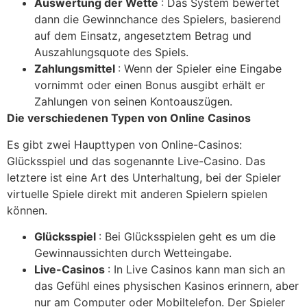
Auswertung der Wette
: Das System bewertet
dann die Gewinnchance des Spielers, basierend
auf dem Einsatz, angesetztem Betrag und
Auszahlungsquote des Spiels.
Zahlungsmittel
: Wenn der Spieler eine Eingabe
vornimmt oder einen Bonus ausgibt erhält er
Zahlungen von seinen Kontoauszügen.
Die verschiedenen Typen von Online Casinos
Es gibt zwei Haupttypen von Online-Casinos:
Glücksspiel und das sogenannte Live-Casino. Das
letztere ist eine Art des Unterhaltung, bei der Spieler
virtuelle Spiele direkt mit anderen Spielern spielen
können.
Glücksspiel
: Bei Glücksspielen geht es um die
Gewinnaussichten durch Wetteingabe.
Live-Casinos
: In Live Casinos kann man sich an
das Gefühl eines physischen Kasinos erinnern, aber
nur am Computer oder Mobiltelefon. Der Spieler