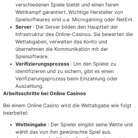
verschiedenen Spiele bietet und einen fairen
Wettkampf garantiert. Wichtige Hersteller von
Spielsoftwares sind u.a. Microgaming oder NetEnt.
Server
: Die Server bilden den Hauptteil der
Infrastruktur des Online-Casinos. Sie bewerten die
Wettabgaben, verwalten das Konto und
übernehmen die Kommunikation mit der
Spielsoftware.
Verifizierungsprozess
: Um den Spieler zu
identifizieren und zu sichern, gibt es einen
Verifizierungsprozess beim Einzahlung oder
Auszahlung.
Arbeitsschritte bei Online Casinos
Bei einem Online Casino wird die Wettabgabe wie folgt
bearbeitet:
Wetteingabe
: Der Spieler eingibt seine Wette und
wählt das von ihm gewünschte Spiel aus.